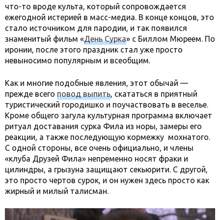
что-то вроде культа, который сопровождается
ежегодной истерией в масс-медиа. В конце концов, это
стало источником для пародии, и так появился
знаменитый фильм «
День Сурка
» с Биллом Мюреем. По
иронии, после этого праздник стал уже просто
невыносимо популярным и всеобщим.
Как и многие подобные явления, этот обычай —
прежде всего
повод выпить
, скататься в приятный
туристический городишко и поучаствовать в веселье.
Кроме общего загула культурная программа включает
ритуал доставания сурка Фила из норы, замеры его
реакции, а также последующую кормежку мохнатого.
С одной стороны, все очень официально, и члены
«клуба Друзей Фила» непременно носят фраки и
цилиндры, а грызуна защищают секьюрити. С другой,
это просто чертов сурок, и он нужен здесь просто как
жирный и милый талисман.