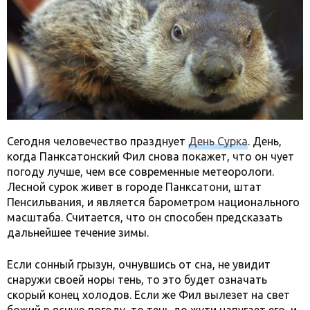
Сегодня человечество празднует
День Сурка
. День,
когда Панксатонский Фил снова покажет, что он чует
погоду лучше, чем все современные метеорологи.
Лесной сурок живет в городе Панксатони, штат
Пенсильвания, и является барометром национального
масштаба. Считается, что он способен предсказать
дальнейшее течение зимы.
Если сонный грызун, очнувшись от сна, не увидит
снаружи своей норы тень, то это будет означать
скорый конец холодов. Если же Фил вылезет на свет
божий в ясную погоду, то тень до жути напугает его, и