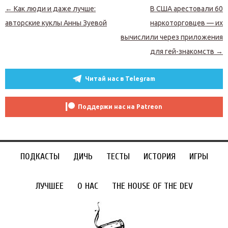
Навигация по записям
←
Как люди и даже лучше:
В США арестовали 60
авторские куклы Анны Зуевой
наркоторговцев — их
вычислили через приложения
для гей-знакомств
→
Читай нас в Telegram
Поддержи нас на Patreon
ПОДКАСТЫ
ДИЧЬ
ТЕСТЫ
ИСТОРИЯ
ИГРЫ
ЛУЧШЕЕ
О НАС
THE HOUSE OF THE DEV