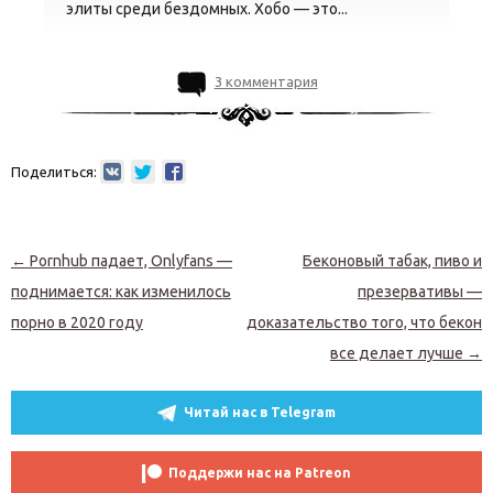
элиты среди бездомных. Хобо — это...
3 комментария
Поделиться:
Навигация по записям
←
Pornhub падает, Onlyfans —
Беконовый табак, пиво и
поднимается: как изменилось
презервативы —
порно в 2020 году
доказательство того, что бекон
все делает лучше
→
Читай нас в Telegram
Поддержи нас на Patreon