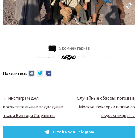
6 комментариев
Поделиться:
Навигация по записям
←
Инстаграм дня:
Случайные обзоры: погода в
восхитительные подводные
Москве, боксерки и пиво со
твари Виктора Лягушкина
вкусом пиццы
→
Читай нас в Telegram