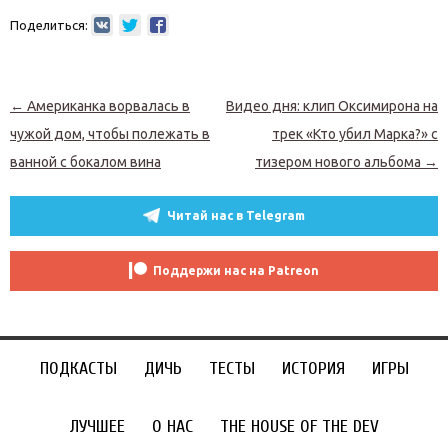
Поделиться:
Навигация по записям
←
Американка ворвалась в
Видео дня: клип Оксимирона на
чужой дом, чтобы полежать в
трек «Кто убил Марка?» с
ванной с бокалом вина
тизером нового альбома
→
Читай нас в Telegram
Поддержи нас на Patreon
ПОДКАСТЫ
ДИЧЬ
ТЕСТЫ
ИСТОРИЯ
ИГРЫ
ЛУЧШЕЕ
О НАС
THE HOUSE OF THE DEV