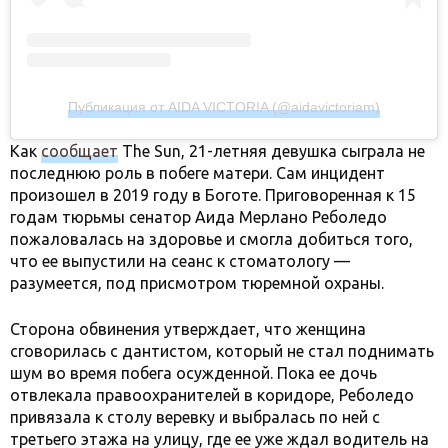
Публикация от AIDA VICTORIA (@aidavictoriam)
Как
сообщает
The Sun, 21-летняя девушка сыграла не
последнюю роль в побеге матери. Сам инцидент
произошел в 2019 году в Боготе. Приговоренная к 15
годам тюрьмы сенатор Аида Мерлано Реболедо
пожаловалась на здоровье и смогла добиться того,
что ее выпустили на сеанс к стоматологу —
разумеется, под присмотром тюремной охраны.
Сторона обвинения утверждает, что женщина
сговорилась с дантистом, который не стал поднимать
шум во время побега осужденной. Пока ее дочь
отвлекала правоохранителей в коридоре, Реболедо
привязала к столу веревку и выбралась по ней с
третьего этажа на улицу, где ее уже ждал водитель на