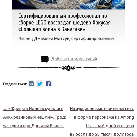
Сертифицированный профессионал по
сборке LEGO воссоздал шедевр Хокусая
«Большая волна в Канагаве»
Японец Джампей Митсуи, сертифицированный...
Добавить комментарий
Поделиться:
Навигация по записям
←
«Жрицы в Ниле искупались,
На аукционе выставили наггетс
Анкх резиновый нашли!». Тред:
в форме персонажа из Among
частушки про Древний Египет
Us — за 6 дней его цена
выросла до 50 тысяч долларов