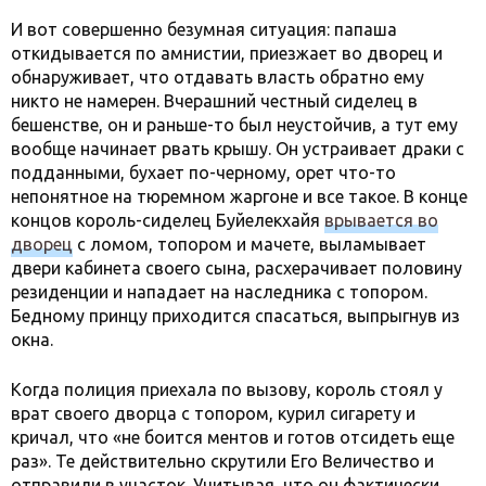
И вот совершенно безумная ситуация: папаша
откидывается по амнистии, приезжает во дворец и
обнаруживает, что отдавать власть обратно ему
никто не намерен. Вчерашний честный сиделец в
бешенстве, он и раньше-то был неустойчив, а тут ему
вообще начинает рвать крышу. Он устраивает драки с
подданными, бухает по-черному, орет что-то
непонятное на тюремном жаргоне и все такое. В конце
концов король-сиделец Буйелекхайя
врывается во
дворец
с ломом, топором и мачете, выламывает
двери кабинета своего сына, расхерачивает половину
резиденции и нападает на наследника с топором.
Бедному принцу приходится спасаться, выпрыгнув из
окна.
Когда полиция приехала по вызову, король стоял у
врат своего дворца с топором, курил сигарету и
кричал, что «не боится ментов и готов отсидеть еще
раз». Те действительно скрутили Его Величество и
отправили в участок. Учитывая, что он фактически