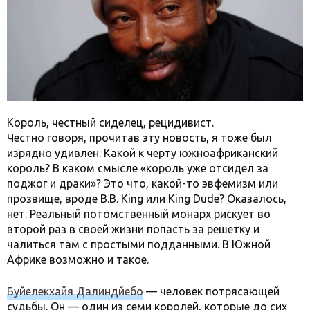
Король, честный сиделец, рецидивист.
Честно говоря, прочитав эту новость, я тоже был
изрядно удивлен. Какой к черту южноафриканский
король? В каком смысле «король уже отсидел за
поджог и драки»? Это что, какой-то эвфемизм или
прозвище, вроде B.B. King или King Dude? Оказалось,
нет. Реальный потомственный монарх рискует во
второй раз в своей жизни попасть за решетку и
чалиться там с простыми подданными. В Южной
Африке возможно и такое.
Буйелекхайя Далиндйебо
— человек потрясающей
судьбы. Он — один из семи королей, которые до сих