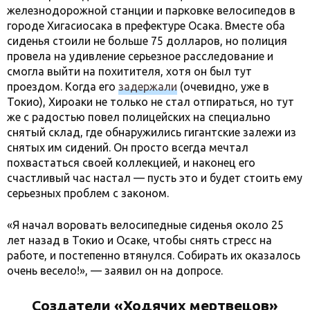
железнодорожной станции и парковке велосипедов в
городе Хигасиосака в префектуре Осака. Вместе оба
сиденья стоили не больше 75 долларов, но полиция
провела на удивление серьезное расследование и
смогла выйти на похитителя, хотя он был тут
проездом. Когда его
задержали
(очевидно, уже в
Токио), Хироаки не только не стал отпираться, но тут
же с радостью повел полицейских на специально
снятый склад, где обнаружились гигантские залежи из
снятых им сидений. Он просто всегда мечтал
похвастаться своей коллекцией, и наконец его
счастливый час настал — пусть это и будет стоить ему
серьезных проблем с законом.
«Я начал воровать велосипедные сиденья около 25
лет назад в Токио и Осаке, чтобы снять стресс на
работе, и постепенно втянулся. Собирать их оказалось
очень весело!», — заявил он на допросе.
Создатели «Ходячих мертвецов»