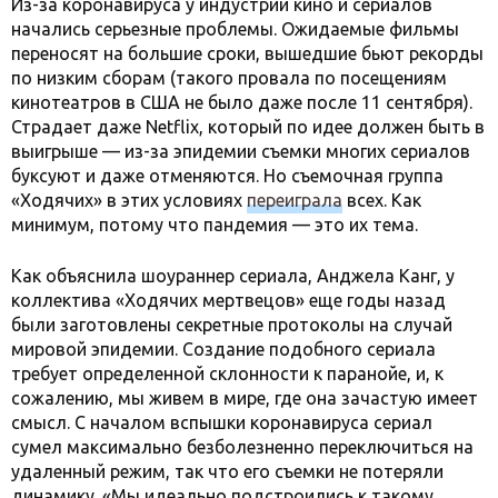
Из-за коронавируса у индустрии кино и сериалов
начались серьезные проблемы. Ожидаемые фильмы
переносят на большие сроки, вышедшие бьют рекорды
по низким сборам (такого провала по посещениям
кинотеатров в США не было даже после 11 сентября).
Страдает даже Netflix, который по идее должен быть в
выигрыше — из-за эпидемии съемки многих сериалов
буксуют и даже отменяются. Но съемочная группа
«Ходячих» в этих условиях
переиграла
всех. Как
минимум, потому что пандемия — это их тема.
Как объяснила шоураннер сериала, Анджела Канг, у
коллектива «Ходячих мертвецов» еще годы назад
были заготовлены секретные протоколы на случай
мировой эпидемии. Создание подобного сериала
требует определенной склонности к паранойе, и, к
сожалению, мы живем в мире, где она зачастую имеет
смысл. С началом вспышки коронавируса сериал
сумел максимально безболезненно переключиться на
удаленный режим, так что его съемки не потеряли
динамику. «Мы идеально подстроились к такому