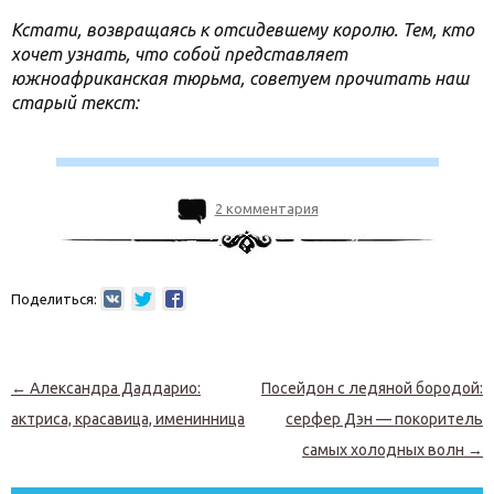
Кстати, возвращаясь к отсидевшему королю. Тем, кто
хочет узнать, что собой представляет
южноафриканская тюрьма, советуем прочитать наш
старый текст:
2 комментария
Поделиться:
Навигация по записям
←
Александра Даддарио:
Посейдон с ледяной бородой:
актриса, красавица, именинница
серфер Дэн — покоритель
самых холодных волн
→