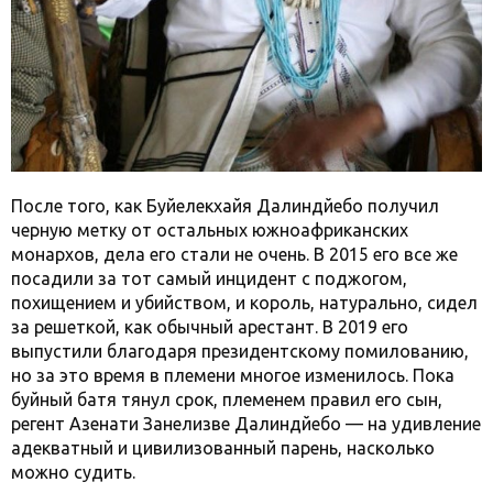
После того, как Буйелекхайя Далиндйебо получил
черную метку от остальных южноафриканских
монархов, дела его стали не очень. В 2015 его все же
посадили за тот самый инцидент с поджогом,
похищением и убийством, и король, натурально, сидел
за решеткой, как обычный арестант. В 2019 его
выпустили благодаря президентскому помилованию,
но за это время в племени многое изменилось. Пока
буйный батя тянул срок, племенем правил его сын,
регент Азенати Занелизве Далиндйебо — на удивление
адекватный и цивилизованный парень, насколько
можно судить.