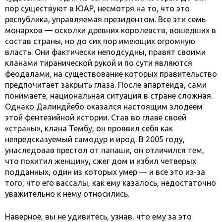
пор существуют в ЮАР, несмотря на то, что это
республика, управляемая президентом. Все эти семь
монархов — осколки древних королевств, вошедших в
состав страны, но до сих пор имеющих огромную
власть. Они фактически неподсудны, правят своими
кланами тиранической рукой и по сути являются
феодалами, на существование которых правительство
предпочитает закрыть глаза. После апартеида, сами
понимаете, национальная ситуация в стране сложная.
Однако Далиндйебо оказался настоящим злодеем
этой фентезийной истории. Став во главе своей
«страны», клана Тембу, он проявил себя как
непредсказуемый самодур и ирод. В 2005 году,
унаследовав престол от папаши, он отличился тем,
что похитил женщину, сжег дом и избил четверых
подданных, один из которых умер — и все это из-за
того, что его вассалы, как ему казалось, недостаточно
уважительно к нему относились.
Наверное, вы не удивитесь, узнав, что ему за это