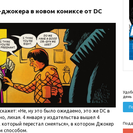
джокера в новом комиксе от DC
Удоб
день
По
кажет: «Не, ну это было ожидаемо, это же DC в
но, лихая. 4 января у издательства вышел 4
, который перестал смеяться», в котором Джокер
Подд
м способом.