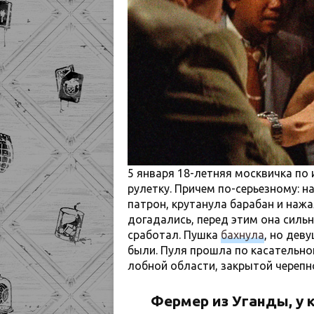
5 января 18-летняя москвичка по
рулетку. Причем по-серьезному: н
патрон, крутанула барабан и нажа
догадались, перед этим она сильн
сработал. Пушка
бахнула
, но дев
были. Пуля прошла по касательно
лобной области, закрытой черепн
Фермер из Уганды, у к