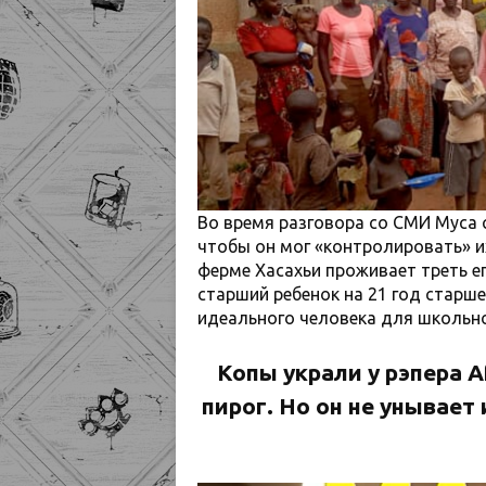
Во время разговора со СМИ Муса с
чтобы он мог «контролировать» их
ферме Хасахьи проживает треть ег
старший ребенок на 21 год старш
идеального человека для школьног
Копы украли у рэпера 
пирог. Но он не унывает