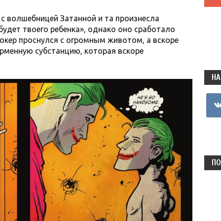
 с волшебницей Затанной и та произнесла
е будет твоего ребенка», однако оно сработало
окер проснулся с огромным животом, а вскоре
орменную субстанцию, которая вскоре
НА
vkon
ПО