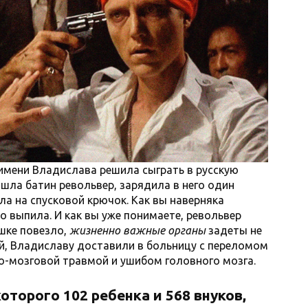
 имени Владислава решила сыграть в русскую
ашла батин револьвер, зарядила в него один
ла на спусковой крючок. Как вы наверняка
о выпила. И как вы уже понимаете, револьвер
ушке повезло,
жизненно важные органы
задеты не
й, Владиславу доставили в больницу с переломом
о-мозговой травмой и ушибом головного мозга.
оторого 102 ребенка и 568 внуков,