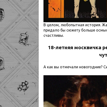
В целом, любопытная история. Жа
придало бы сюжету больше осмыс
счастливы.
18-летняя москвичка р
чу
А как вы отмечали новогодние? 