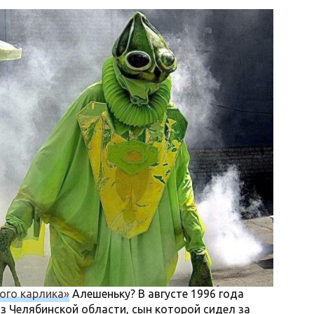
го карлика»
Алешеньку? В августе 1996 года
з Челябинской области, сын которой сидел за