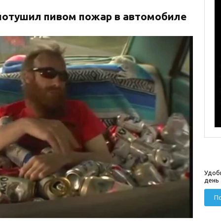
потушил пивом пожар в автомобиле
Удоб
день
По