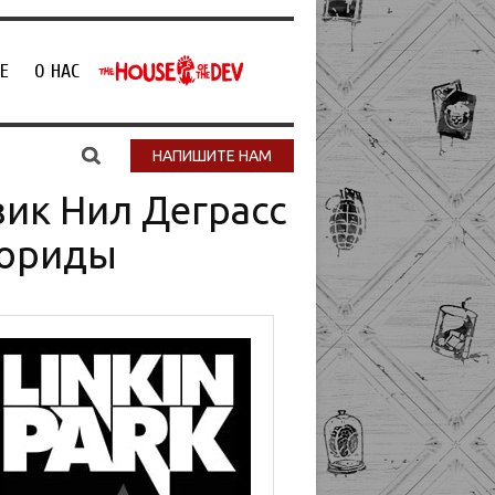
Е
О НАС
НАПИШИТЕ НАМ
зик Нил Деграсс
лориды