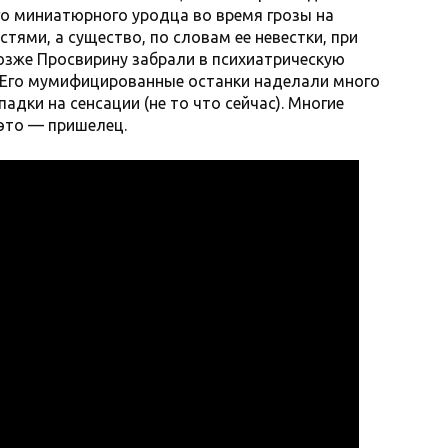
го миниатюрного уродца во время грозы на
тями, а существо, по словам ее невестки, при
озже Просвирину забрали в психиатрическую
. Его мумифицированные останки наделали много
адки на сенсации (не то что сейчас). Многие
 это — пришелец.