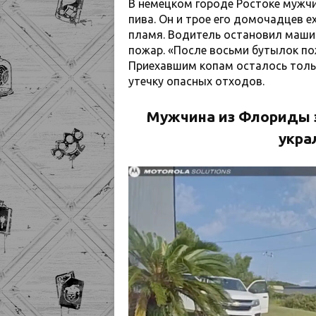
В немецком городе Ростоке мужчи
пива. Он и трое его домочадцев е
пламя. Водитель остановил машин
пожар. «После восьми бутылок п
Приехавшим копам осталось толь
утечку опасных отходов.
Мужчина из Флориды за
укра