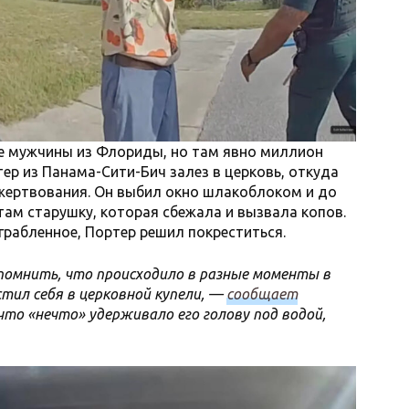
ве мужчины из Флориды, но там явно миллион
ер из Панама-Сити-Бич залез в церковь, откуда
ожертвования. Он выбил окно шлакоблоком и до
ам старушку, которая сбежала и вызвала копов.
аграбленное, Портер решил покреститься.
помнить, что происходило в разные моменты в
стил себя в церковной купели, —
сообщает
то «нечто» удерживало его голову под водой,