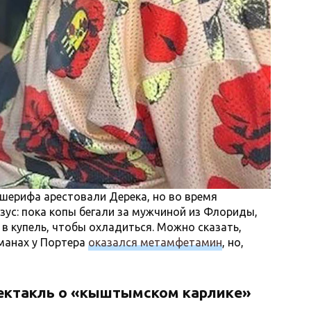
шерифа арестовали Дерека, но во время
зус: пока копы бегали за мужчиной из Флориды,
в купель, чтобы охладиться. Можно сказать,
рманах у Портера
оказался метамфетамин
, но,
пектакль о
«к
ыштымском карлике
»