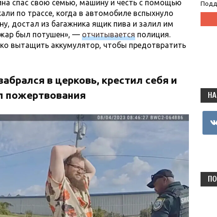
на спас свою семью, машину и честь с помощью
Подд
хали по трассе, когда в автомобиле вспыхнуло
у, достал из багажника ящик пива и залил им
ожар был потушен», —
отчитывается
полиция.
ко вытащить аккумулятор, чтобы предотвратить
брался в церковь, крестил себя и
л пожертвования
НА
vkon
ПО