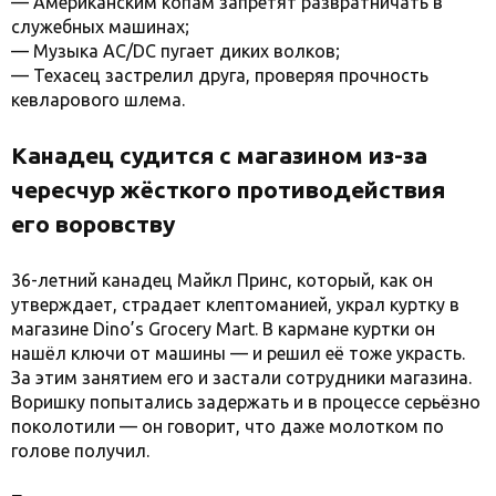
— Американским копам запретят развратничать в
служебных машинах;
— Музыка AC/DC пугает диких волков;
— Техасец застрелил друга, проверяя прочность
кевларового шлема.
Канадец судится с магазином из-за
чересчур жёсткого противодействия
его воровству
36-летний канадец Майкл Принс, который, как он
утверждает, страдает клептоманией, украл куртку в
магазине Dino’s Grocery Mart. В кармане куртки он
нашёл ключи от машины — и решил её тоже украсть.
За этим занятием его и застали сотрудники магазина.
Воришку попытались задержать и в процессе серьёзно
поколотили — он говорит, что даже молотком по
голове получил.