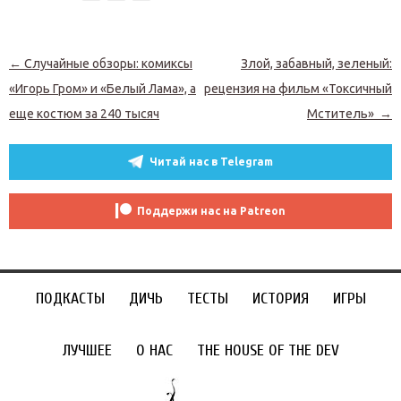
Навигация по записям
←
Случайные обзоры: комиксы
Злой, забавный, зеленый:
«Игорь Гром» и «Белый Лама», а
рецензия на фильм «Токсичный
еще костюм за 240 тысяч
Мститель»
→
Читай нас в Telegram
Поддержи нас на Patreon
ПОДКАСТЫ
ДИЧЬ
ТЕСТЫ
ИСТОРИЯ
ИГРЫ
ЛУЧШЕЕ
О НАС
THE HOUSE OF THE DEV