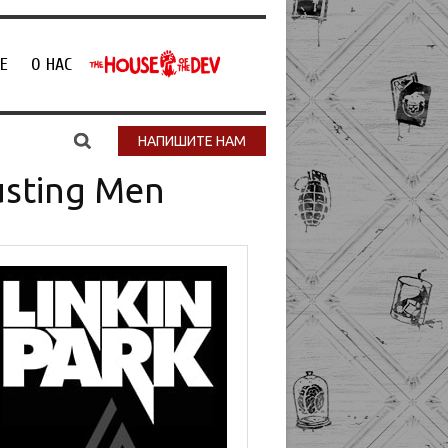
Е
О НАС
НАПИШИТЕ НАМ
usting Men