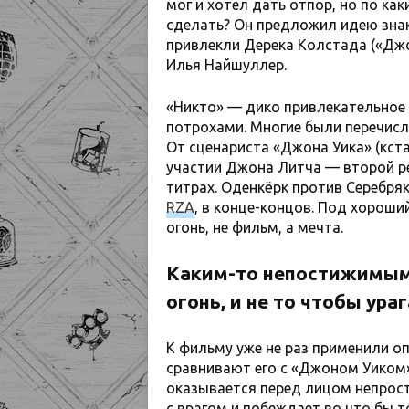
мог и хотел дать отпор, но по к
сделать? Он предложил идею зна
привлекли Дерека Колстада («Джо
Илья Найшуллер.
«Никто» — дико привлекательное 
потрохами. Многие были перечисл
От сценариста «Джона Уика» (кстат
участии Джона Литча — второй ре
титрах. Оденкёрк против Серебря
RZA
, в конце-концов. Под хороши
огонь, не фильм, а мечта.
Каким-то непостижимым
огонь, и не то чтобы ура
К фильму уже не раз применили о
сравнивают его с «Джоном Уиком».
оказывается перед лицом непрост
с врагом и побеждает во что бы 