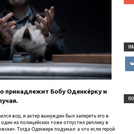
НА
vkon
о принадлежит Бобу Оденкёрку и
ПО
лучая.
лся вор, и актер вынужден был запереть его в
 один из полицейских тоже отпустил реплику в
ужски». Тогда Оденкерк подумал: а что если герой