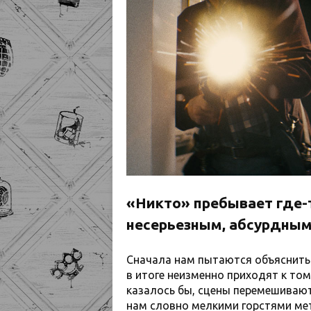
«Никто» пребывает где-
несерьезным, абсурдным
Сначала нам пытаются объяснить в
в итоге неизменно приходят к том
казалось бы, сцены перемешивают
нам словно мелкими горстями мет