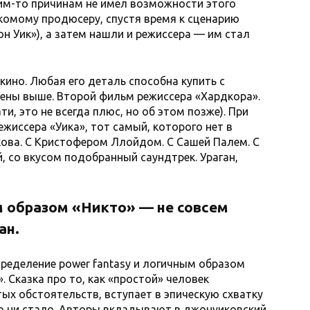
аким-то причинам не имел возможности этого
комому продюсеру, спустя время к сценарию
н Уик»), а затем нашли и режиссера — им стал
кино. Любая его деталь способна купить с
ены выше. Второй фильм режиссера «Хардкора».
и, это не всегда плюс, но об этом позже). При
жиссера «Уика», тот самый, которого нет в
кова. С Кристофером Ллойдом. С Сашей Палем. С
й, со вкусом подобранный саундтрек. Ураган,
 образом «Никто» — не совсем
ган.
пределение power fantasy и логичным образом
 Сказка про то, как «простой» человек
ых обстоятельств, вступает в эпическую схватку
то ни стало. Авторы вкладывают в джонуиковский