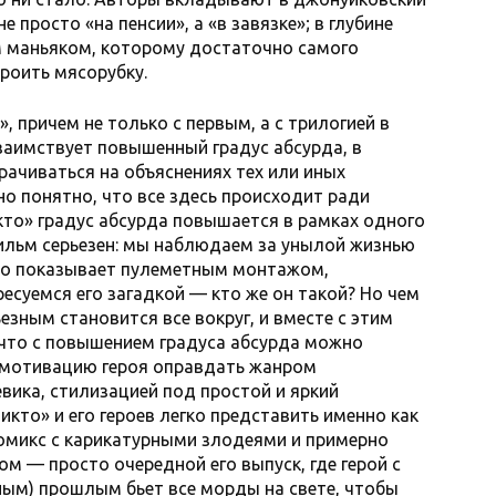
е просто «на пенсии», а «в завязке»; в глубине
 маньяком, которому достаточно самого
роить мясорубку.
, причем не только с первым, а с трилогией в
заимствует повышенный градус абсурда, в
рачиваться на объяснениях тех или иных
о понятно, что все здесь происходит ради
икто» градус абсурда повышается в рамках одного
фильм серьезен: мы наблюдаем за унылой жизнью
но показывает пулеметным монтажом,
есуемся его загадкой — кто же он такой? Но чем
езным становится все вокруг, и вместе с этим
, что с повышением градуса абсурда можно
 мотивацию героя оправдать жанром
ика, стилизацией под простой и яркий
икто» и его героев легко представить именно как
омикс с карикатурными злодеями и примерно
ом — просто очередной его выпуск, где герой с
ым) прошлым бьет все морды на свете, чтобы