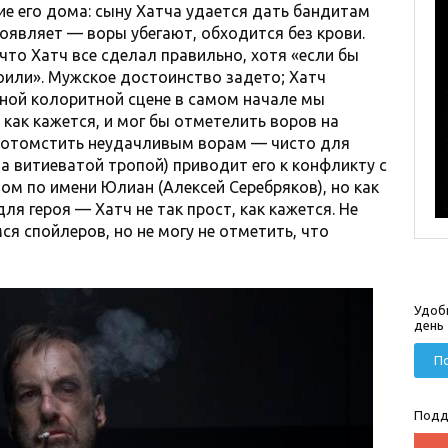
ие его дома: сыну Хатча удается дать бандитам
проявляет — воры убегают, обходится без крови.
что Хатч все сделал правильно, хотя «если бы
роили». Мужское достоинство задето; Хатч
ной колоритной сцене в самом начале мы
, как кажется, и мог бы отметелить воров на
ет отомстить неудачливым ворам — чисто для
а витиеватой тропой) приводит его к конфликту с
м по имени Юлиан (Алексей Серебряков), но как
ля героя — Хатч не так прост, как кажется. Не
я спойлеров, но не могу не отметить, что
Удоб
день
По
Подд