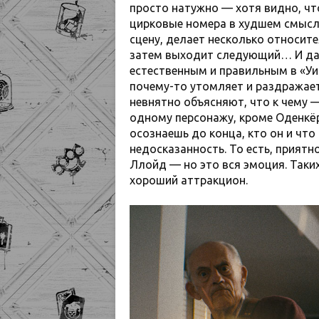
просто натужно — хотя видно, чт
цирковые номера в худшем смысле 
сцену, делает несколько относите
затем выходит следующий… И да: 
естественным и правильным в «Уик
почему-то утомляет и раздражае
невнятно объясняют, что к чему —
одному персонажу, кроме Оденкёр
осознаешь до конца, кто он и что
недосказанность. То есть, приятн
Ллойд — но это вся эмоция. Таки
хороший аттракцион.