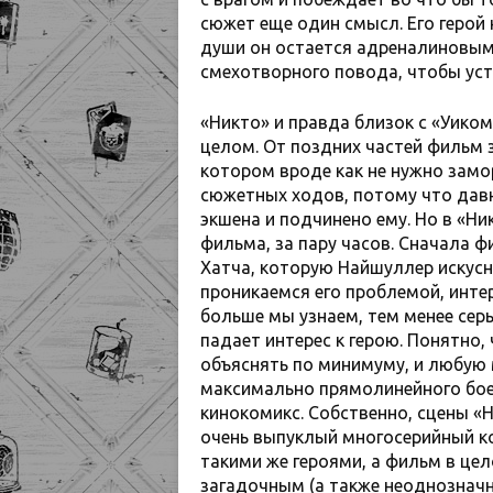
сюжет еще один смысл. Его герой н
души он остается адреналиновым
смехотворного повода, чтобы уст
«Никто» и правда близок с «Уиком»
целом. От поздних частей фильм 
котором вроде как не нужно замо
сюжетных ходов, потому что давн
экшена и подчинено ему. Но в «Н
фильма, за пару часов. Сначала 
Хатча, которую Найшуллер искус
проникаемся его проблемой, интер
больше мы узнаем, тем менее серь
падает интерес к герою. Понятно
объяснять по минимуму, и любую
максимально прямолинейного боев
кинокомикс. Собственно, сцены «Н
очень выпуклый многосерийный к
такими же героями, а фильм в цел
загадочным (а также неоднозначн