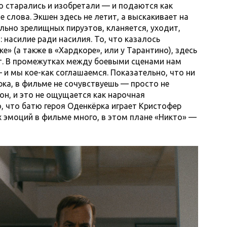
о старались и изобретали — и подаются как
слова. Экшен здесь не летит, а выскакивает на
льно зрелищных пируэтов, кланяется, уходит,
насилие ради насилия. То, что казалось
е» (а также в «Хардкоре», или у Тарантино), здесь
т. В промежутках между боевыми сценами нам
 и мы кое-как соглашаемся. Показательно, что ни
ка, в фильме не сочувствуешь — просто не
 он, и это не ощущается как нарочная
о, что батю героя Оденкёрка играет Кристофер
х эмоций в фильме много, в этом плане «Никто» —