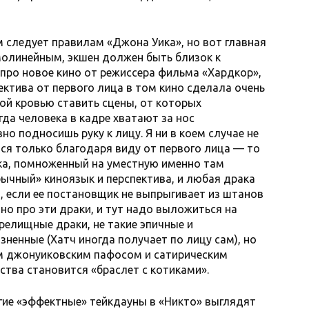
 следует правилам «Джона Уика», но вот главная
молинейным, экшен должен быть близок к
 про новое кино от режиссера фильма «Хардкор»,
пектива от первого лица в том кино сделала очень
ой кровью ставить сцены, от которых
гда человека в кадре хватают за нос
но подносишь руку к лицу. Я ни в коем случае не
лся только благодаря виду от первого лица — то
ка, помноженный на уместную именно там
бычный» киноязык и перспектива, и любая драка
, если ее постановщик не выпрыгивает из штанов
но про эти драки, и тут надо выложиться на
релищные драки, не такие эпичные и
зненные (Хатч иногда получает по лицу сам), но
м джонуиковским пафосом и сатирическим
ства становится «браслет с котиками».
огие «эффектные» тейкдауны в «Никто» выглядят