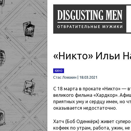
«Никто» Ильи Н
КИНО
|
18.03.2021
Стас Ломакин
С 18 марта в прокате «Никто» — 
великого фильма «Хардкор». Афиш
приятных уму и сердцу имен, но 
оказывается недостаточно.
Хатч (Боб Оденкёрк) живет суперо
кофеек по утрам, работа, ужин, н