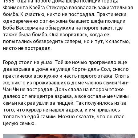
1998 года на пороге дома шефа полиции города
Фримонта Крейга Стеклера взорвалась зажигательная
бомба. К счастью, никто не пострадал. Практически
одновременно с этим жена бывшего шефа полиции
Боба Вассермана обнаружила на пороге пакет, где
также была бомба. Она взорвалась, когда ее
попытались обезвредить саперы, но и тут, к счастью,
никто не пострадал.
Город стоял на ушах. Той же ночью прогремело еще
два взрыва в доме на улице Корте-дель-Сол, снесло
практически всю кухню и часть первого этажа. Опять
же, никто из проживавших в доме членов семьи Чин-
Чан Чи не пострадал. Дочь спала на втором этаже
далеко от эпицентра взрыва, а все остальные члены
семьи как раз ушли за пиццей. Так получилось из-за
того, что курьер не нашел адреса, и им пришлось
топать за едой самим. Можно сказать, что он спас
целую семью.