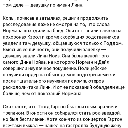
том деле — девушку по имени Линн.
Копы, почесав в затылках, решили продолжить
расследование даже не смотря на то, что слова
Нормана походили на бред. Они поставили слежку на
похоронах Кэрол и кроме скорбящих родственников
увидели там девушку, общавшуюся только с Тоддом.
Выяснив ее личность, они получили зацепку —
девушку звали Линн Нойз. Она была женой того
самого Дина Нойза, на которого Норман и Дейл
совершили неудачное покушение. Полицейские
получили ордер на обыск домов подозреваемых и
после тщательного изучения их компьютеров
раскололи-таки Линн. И от ее показаний обалдели еще
больше, чем от показаний Нормана.
Оказалось, что Тодд Гартон был знатным вралем и
трепачом. В юности он собирался стать рок-звездой,
но был бесталанен. Хотя кое-что из концертов Гартон
все-таки выжал — нашел на гастролях будущую жену