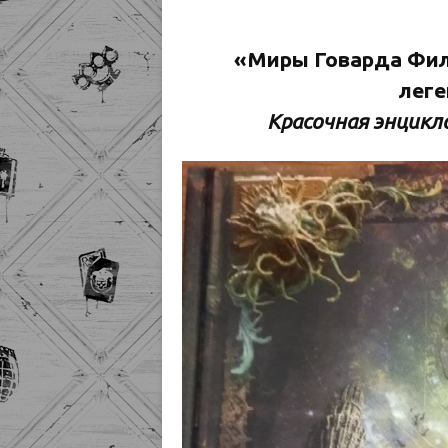
«Миры Говарда Фил
лег
Красочная энцикло