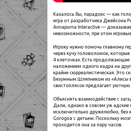
Казалось бы, парадокс — как гол
игра от разработчика Джейсона Р
Annapurna Interactive — доказыва
невозможности, при этом игровые
Игроку нужно помочь главному ге
через кучу головоломок, которые
4 клеточках. Есть продолжающие 
наложением одного кадра на друго
крайне сюрреалистическая. Это ск
Безумным Шляпником из «Алисы в
свистоплясок предлагает уютную 
Объяснять взаимодействие с зага
Дали, однако в совсем уж адские 
исключительно дружелюбно, без к
Gorogoa с детьми. Поскольку моз
проходится она за пару часов.