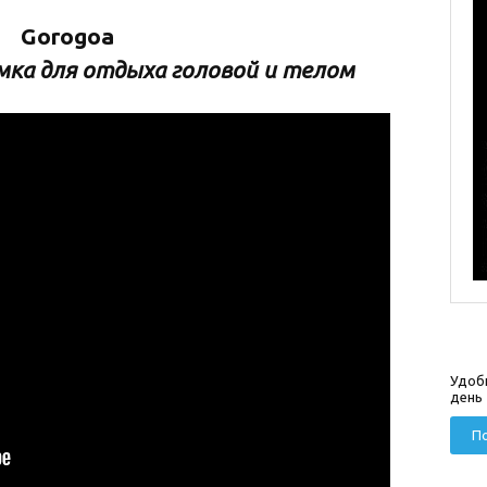
Gorogoa
мка для отдыха головой и телом
Удоб
день
По