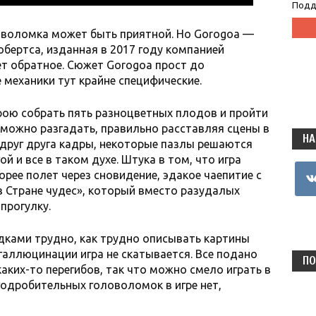
Подд
оволомка может быть приятной. Но Gorogoa —
обертса, изданная в 2017 году компанией
ет обратное. Сюжет Gorogoa прост до
 механики тут крайне специфические.
рою собрать пять разноцветных плодов и пройти
 можно разгадать, правильно расставляя сцены в
НА
друг друга кадры, некоторые пазлы решаются
й и все в таком духе. Штука в том, что игра
vkon
орее полет через сновидение, эдакое чаепитие с
 Стране чудес», который вместо разудалых
прогулку.
дками трудно, как трудно описывать картины
галлюцинации игра не скатывается. Все подано
ПО
аких-то перегибов, так что можно смело играть в
годробительных головоломок в игре нет,