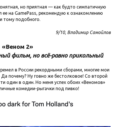
 понятная, но приятная — как будто симпатичную
л ее на GamePass, рекомендую к ознакомлению
и тому подобного.
9/10, Владимир Самойлов
«Веном 2»
ый фильм, но всё-равно прикольный
гремел в России рекордными сборами, многие мои
 Да почему? Ну говно же бестолковое! Со второй
ти один в один. Но меня успех обоих «Веномов»
тличные комедии-рыгачки под пивко!