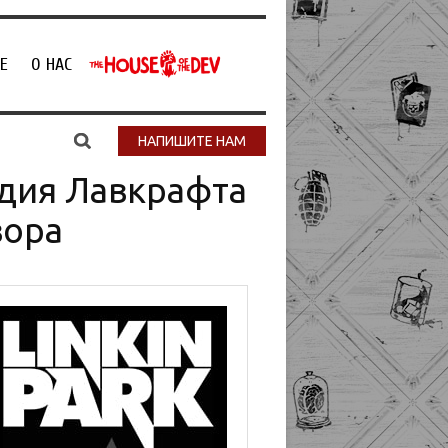
Е
О НАС
НАПИШИТЕ НАМ
едия Лавкрафта
вора