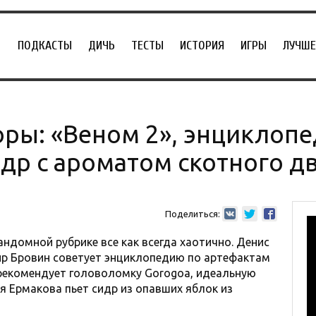
ПОДКАСТЫ
ДИЧЬ
ТЕСТЫ
ИСТОРИЯ
ИГРЫ
ЛУЧШЕ
ры: «Веном 2», энциклоп
др с ароматом скотного д
Поделиться:
андомной рубрике все как всегда хаотично. Денис
ир Бровин советует энциклопедию по артефактам
екомендует головоломку Gorogoa, идеальную
я Ермакова пьет сидр из опавших яблок из