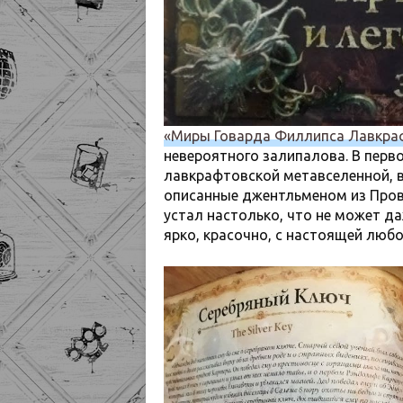
«Миры Говарда Филлипса Лавкра
невероятного залипалова. В перв
лавкрафтовской метавселенной, в
описанные джентльменом из Пров
устал настолько, что не может да
ярко, красочно, с настоящей люб