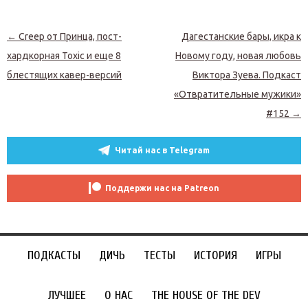
Навигация по записям
←
Creep от Принца, пост-
Дагестанские бары, икра к
хардкорная Toxic и еще 8
Новому году, новая любовь
блестящих кавер-версий
Виктора Зуева. Подкаст
«Отвратительные мужики»
#152
→
Читай нас в Telegram
Поддержи нас на Patreon
ПОДКАСТЫ
ДИЧЬ
ТЕСТЫ
ИСТОРИЯ
ИГРЫ
ЛУЧШЕЕ
О НАС
THE HOUSE OF THE DEV