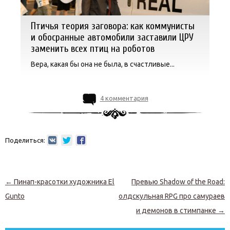
Птичья теория заговора: как коммунисты
и обосранные автомобили заставили ЦРУ
заменить всех птиц на роботов
Вера, какая бы она не была, в счастливые...
4 комментария
Поделиться:
Навигация по записям
←
Пинап-красотки художника El
Превью Shadow of the Road:
Gunto
олдскульная RPG про самураев
и демонов в стимпанке
→