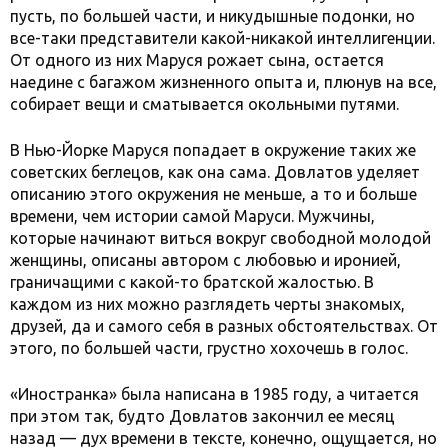
пусть, по большей части, и никудышные подонки, но
все-таки представители какой-никакой интеллигенции.
От одного из них Маруся рожает сына, остается
наедине с багажом жизненного опыта и, плюнув на все,
собирает вещи и сматывается окольными путями.
В Нью-Йорке Маруся попадает в окружение таких же
советских беглецов, как она сама. Довлатов уделяет
описанию этого окружения не меньше, а то и больше
времени, чем истории самой Маруси. Мужчины,
которые начинают виться вокруг свободной молодой
женщины, описаны автором с любовью и иронией,
граничащими с какой-то братской жалостью. В
каждом из них можно разглядеть черты знакомых,
друзей, да и самого себя в разных обстоятельствах. От
этого, по большей части, грустно хохочешь в голос.
«Иностранка» была написана в 1985 году, а читается
при этом так, будто Довлатов закончил ее месяц
назад — дух времени в тексте, конечно, ощущается, но