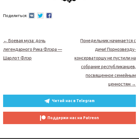
Поделиться:
Навигация по записям
←
Боевая муза: дочь
Понедельник начинается с
легендарного Рика Флэра —
дичи! Порнозвезду-
Шарлот Флэр
консерваторшу не пустили на
собрание республиканцев,
посвященное семейным
ценностям
→
Читай нас в Telegram
Поддержи нас на Patreon