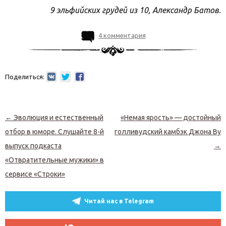
9 эльфийских грудей из 10, Александр Батов.
4 комментария
Поделиться:
Навигация по записям
←
Эволюция и естественный
«Немая ярость» — достойный
отбор в юморе. Слушайте 8-й
голливудский камбэк Джона Ву
выпуск подкаста
→
«Отвратительные мужики» в
сервисе «Строки»
Читай нас в Telegram