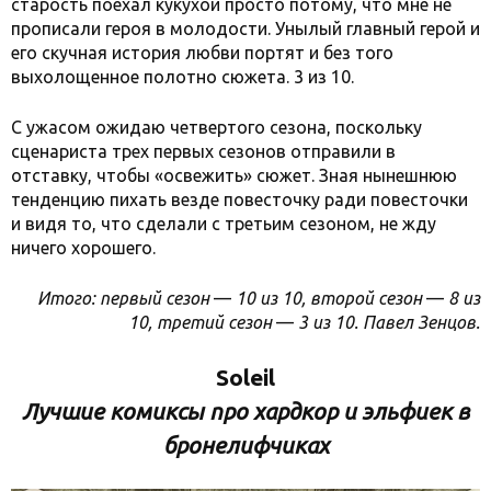
старость поехал кукухой просто потому, что мне не
прописали героя в молодости. Унылый главный герой и
его скучная история любви портят и без того
выхолощенное полотно сюжета. 3 из 10.
С ужасом ожидаю четвертого сезона, поскольку
сценариста трех первых сезонов отправили в
отставку, чтобы «освежить» сюжет. Зная нынешнюю
тенденцию пихать везде повесточку ради повесточки
и видя то, что сделали с третьим сезоном, не жду
ничего хорошего.
Итого: первый сезон
—
10 из 10, второй сезон
—
8 из
10, третий сезон
—
3 из 10. Павел Зенцов.
Soleil
Лучшие комиксы про хардкор и эльфиек в
бронелифчиках