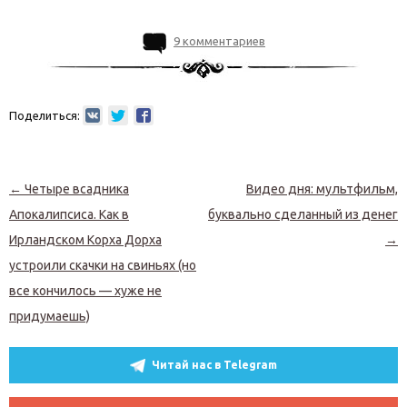
9 комментариев
Поделиться:
Навигация по записям
←
Четыре всадника
Видео дня: мультфильм,
Апокалипсиса. Как в
буквально сделанный из денег
Ирландском Корха Дорха
→
устроили скачки на свиньях (но
все кончилось — хуже не
придумаешь)
Читай нас в Telegram