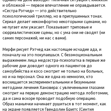
и обложкой — первое впечатление не оправдывается.
«Сестра Рэтчед» — это действительно
психологический триллер, но в приглушенных тонах.
Сериал делает некомфортно некоторыми сценами, но
не пугает или ужасает. Показывает триповые и
сюрреалистические сцены, но с ума они не сводят (ни
самих персонажей, ни нас с вами).
Мерфи рисует Рэтчед как настоящее исчадие ада, и
поначалу на это покупаешься. С безэмоциональным
выражением лица медсестра-психопатка в первые же
рабочие дни доводит одного из пациентов до
самоубийства и косо смотрит не только на больных,
но и на персонал. Она же одна из немногих, кто
восхищается экспериментальными и безумными
методами лечения Хановера: с увлеченными глазами
смотрит на первую демонстрацию метода лоботомии,
да и сама вскоре проводит подобную операцию.
Образ маньячки начинает рушиться в тот момент, как
на экране появляется Гвендолин Бриггс (Синтия