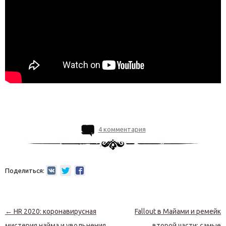
4 комментария
Поделиться:
Навигация по записям
←
HR 2020: коронавирусная
Fallout в Майами и ремейк
мистерия найма и увольнения
второй части: самые