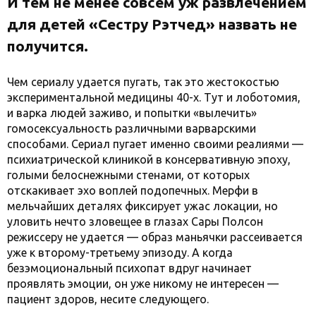
И тем не менее совсем уж развлечением
для детей «Сестру Рэтчед» назвать не
получится.
Чем сериалу удается пугать, так это жестокостью
экспериментальной медицины 40-х. Тут и лоботомия,
и варка людей заживо, и попытки «вылечить»
гомосексуальность различными варварскими
способами. Сериал пугает именно своими реалиями —
психиатрической клиникой в консервативную эпоху,
голыми белоснежными стенами, от которых
отскакивает эхо воплей подопечных. Мерфи в
мельчайших деталях фиксирует ужас локации, но
уловить нечто зловещее в глазах Сары Полсон
режиссеру не удается — образ маньячки рассеивается
уже к второму-третьему эпизоду. А когда
безэмоциональный психопат вдруг начинает
проявлять эмоции, он уже никому не интересен —
пациент здоров, несите следующего.