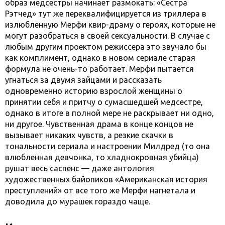
образ медсестры начинает размокать: «Сестра
Рэтчед» тут же переквалифицируется из триллера в
излюбленную Мерфи квир-драму о героях, которые не
могут разобраться в своей сексуальности. В случае с
любым другим проектом режиссера это звучало бы
как комплимент, однако в новом сериале старая
формула не очень-то работает. Мерфи пытается
угнаться за двумя зайцами и рассказать
одновременно историю взрослой женщины о
принятии себя и притчу о сумасшедшей медсестре,
однако в итоге в полной мере не раскрывает ни одно,
ни другое. Чувственная драма в конце концов не
вызывает никаких чувств, а резкие скачки в
тональности сериала и настроении Милдред (то она
влюбленная девчонка, то хладнокровная убийца)
рушат весь саспенс — даже антология
художественных байопиков «Американская история
преступлений» от все того же Мерфи нагнетала и
доводила до мурашек гораздо чаще.