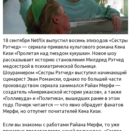
18 сентября Netflix выпустил восемь эпизодов «Сестры
Рэтчед» — сериала-приквела культового романа Кена
Кизи «Пролетая над гнездом кукушки». Новое шоу
рассказывает историю становления Милдред Рэтчед
медсестрой в психиатрической больнице.
Шоураннером «Сестры Рэтчед» выступил начинающий
сценарист Эван Романски, однако по большей части
производством сериала занимался Райан Мерфи —
создатель «Американской истории ужасов», а также
«Голливуда» и «Политика», вышедших ранее в этом
году. Почерк читается — что явно обрадует фанатов
Мерфи, но отпугнет почитателей Кена Кизи.
Если вы знакомы с работами Райана Мерфи, то уже
примерно представляете, какой получилась «Сестра