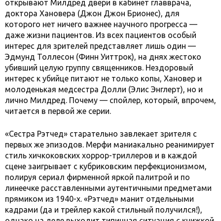
открывают Милдред двери в кабинет главврача,
доктора Хановера (Джон Джон Брионес), для
которого нет ничего важнее научного прогресса —
даже жизни пациентов. Из всех пациентов особый
интерес для зрителей представляет лишь один —
Эдмунд Толлесон (Финн Уиттрок), на днях жестоко
убивший целую группу священников. Нездоровый
интерес к убийце питают не только копы, Хановер и
молоденькая медсестра Долли (Элис Энглерт), но и
лично Милдред. Почему — спойлер, который, впрочем,
читается в первой же серии.
«Сестра Рэтчед» старательно завлекает зрителя с
первых же эпизодов. Мерфи маниакально реанимирует
стиль хичкоковских хоррор-триллеров и в каждой
сцене заигрывает с кубриковским перфекционизмом,
полируя сериал фирменной яркой палитрой и по
линеечке расставленными аутентичными предметами
прямиком из 1940-х. «Рэтчед» манит отдельными
кадрами (да и трейлер какой стильный получился!),
однако на деле выходит типичная ситуация с книжкой