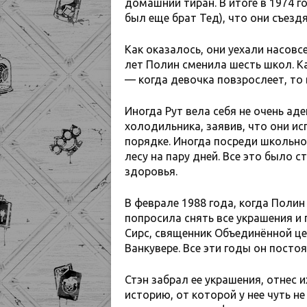
домашний тиран. В итоге в 1974 г
был еще брат Тед), что они съездя
Как оказалось, они уехали насовсе
лет Полин сменила шесть школ. 
— когда девочка повзрослеет, то 
Иногда Рут вела себя не очень а
холодильника, заявив, что они ис
порядке. Иногда посреди школьной
лесу на пару дней. Все это было 
здоровья.
В феврале 1988 года, когда Полин
попросила снять все украшения и 
Сирс, священник Объединённой це
Ванкувере. Все эти годы он посто
Стэн забрал ее украшения, отнес 
историю, от которой у нее чуть н