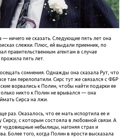
 — ничего не сказать. Следующие пять лет она
исках слежки. Плюс, ей выдали приемник, по
нал правительственным агентам в случае
 прожила пять лет.
посещать сомнения. Однажды она сказала Рут, что
все там перелопатили. Сирс тут же связался с ФБР
ские ворвались к Полин, чтобы найти подарки ее
только никто к Полин не врывался — она
ймать Сирса на лжи.
ще раз. Оказалось, что ее мать испортила ее и
 Сирсу, с которым состояла в любовной связи. А
ут чудовищные небылицы, нагоняя страх и
а. Более того, когда Полин в ярости высказала