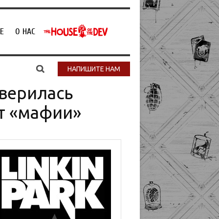
Е
О НАС
НАПИШИТЕ НАМ
оверилась
т «мафии»