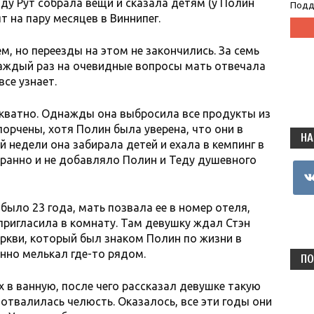
оду Рут собрала вещи и сказала детям (у Полин
Подд
т на пару месяцев в Виннипег.
м, но переезды на этом не закончились. За семь
Каждый раз на очевидные вопросы мать отвечала
все узнает.
декватно. Однажды она выбросила все продукты из
порчены, хотя Полин была уверена, что они в
НА
 недели она забирала детей и ехала в кемпинг в
странно и не добавляло Полин и Теду душевного
vkon
 было 23 года, мать позвала ее в номер отеля,
пригласила в комнату. Там девушку ждал Стэн
ркви, который был знаком Полин по жизни в
янно мелькал где-то рядом.
ПО
их в ванную, после чего рассказал девушке такую
е отвалилась челюсть. Оказалось, все эти годы они