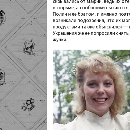
скрывались от мафии, ведь их оте
в тюрьме, а сообщники пытаются 
Полин и ее братом, и именно поэ
возникали подозрения, что их мог
продуктами также объяснился — в
Украшения же ее попросили снять,
жучки.