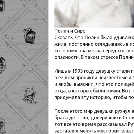
Полин и Сирс
Сказать, что Полин была удивлена
жила, постоянно оглядываясь в по
которому она могла передать сиг
опасности. В таком стрессе Полин
Лишь в 1993 году девушку стали 
в ее дом проникли неизвестные и 
и якобы выяснил, что это полицей
отца, в которых были жучки. Вот 
придумала эту историю, чтобы по
После этого мир девушки рухнул е
брата детство, доверившись Стэну
тот все это время рассказывал Р
заставляя менять место жительств