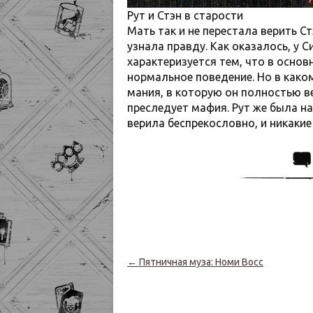
Рут и Стэн в старости
Мать так и не перестала верить Ст
узнала правду. Как оказалось, у 
характеризуется тем, что в осно
нормальное поведение. Но в како
мания, в которую он полностью вер
преследует мафия. Рут же была на
верила беспрекословно, и никакие
Навигация по записям
←
Пятничная муза: Номи Восс