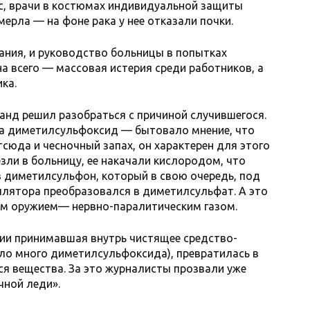
с, врачи в костюмах индивидуальной защиты
мерла — на фоне рака у нее отказали почки.
ания, и руководство больницы в попытках
а всего — массовая истерия среди работников, а
ка.
ранд решил разобраться с причиной случившегося.
ла диметилсульфоксид — бытовало мнение, что
тсюда и чесночный запах, он характерен для этого
зли в больницу, ее накачали кислородом, что
 диметилсульфон, который в свою очередь, под
лятора преобразовался в диметилсульфат. А это
им оружием— нервно-паралитическим газом.
ии принимавшая внутрь чистящее средство-
ло много диметилсульфоксида), превратилась в
я вещества. За это журналисты прозвали уже
чной леди».