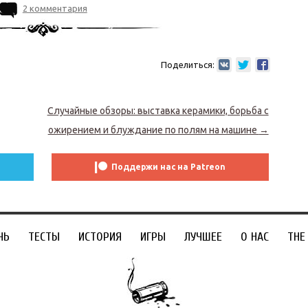
2 комментария
Поделиться:
Случайные обзоры: выставка керамики, борьба с
ожирением и блуждание по полям на машине
→
Поддержи нас на Patreon
ЧЬ
ТЕСТЫ
ИСТОРИЯ
ИГРЫ
ЛУЧШЕЕ
О НАС
THE