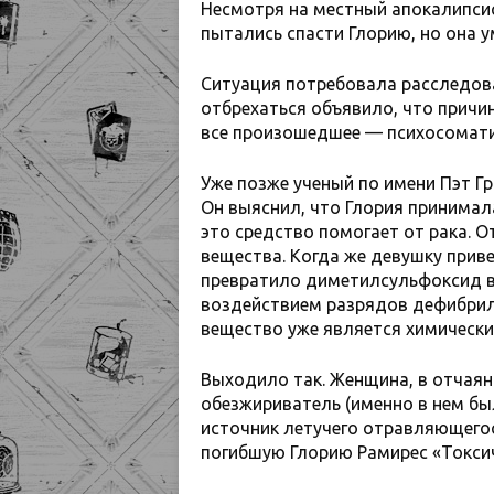
Несмотря на местный апокалипси
пытались спасти Глорию, но она у
Ситуация потребовала расследов
отбрехаться объявило, что причин
все произошедшее — психосомати
Уже позже ученый по имени Пэт Г
Он выяснил, что Глория принима
это средство помогает от рака. О
вещества. Когда же девушку приве
превратило диметилсульфоксид в
воздействием разрядов дефибрил
вещество уже является химическ
Выходило так. Женщина, в отчаян
обезжириватель (именно в нем бы
источник летучего отравляющегос
погибшую Глорию Рамирес «Токси