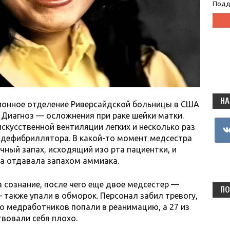
Подд
НА
ционное отделение Риверсайдской больницы в США
 Диагноз — осложнения при раке шейки матки.
vkon
скусственной вентиляции легких и несколько раз
 дефибриллятора. В какой-то момент медсестра
чный запах, исходящий изо рта пациентки, и
лка отдавала запахом аммиака.
а сознание, после чего еще двое медсестер —
ПО
 также упали в обморок. Персонал забил тревогу,
ро медработников попали в реанимацию, а 27 из
вовали себя плохо.