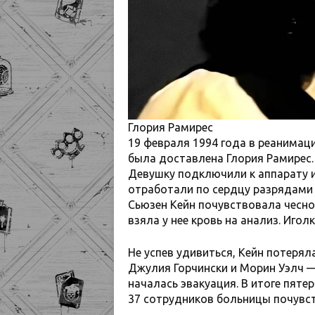
Глория Рамирес
19 февраля 1994 года в реанима
была доставлена Глория Рамирес.
Девушку подключили к аппарату и
отработали по сердцу разрядами
Сьюзен Кейн почувствовала чесно
взяла у нее кровь на анализ. Иго
Не успев удивиться, Кейн потерял
Джулия Горчински и Морин Уэлч —
началась эвакуация. В итоге пяте
37 сотрудников больницы почувст