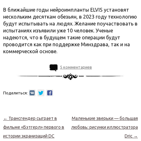
В ближайшие годы нейроимпланты ELVIS установят
нескольким десяткам обезьян, в 2023 году технологию
будут испытывать на людях. Желание поучаствовать в
испытаниях изъявили уже 10 человек. Ученые
надеются, что в будущем такие операции будут
проводится как при поддержке Минздрава, так и на
коммерческой основе.
5 комментариев
Поделиться:
Навигация по записям
←
Трансгендер сыграет в
Маленькие зверьки — большая
фильме «Бэтгерл» первого в
любовь: рисунки иллюстратора
истории экранизаций DC
Dric
→