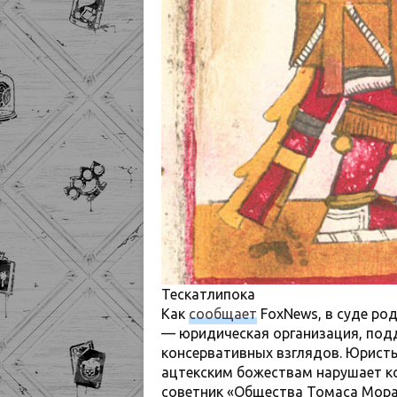
Тескатлипока
Как
сообщает
FoxNews, в суде ро
— юридическая организация, по
консервативных взглядов. Юрист
ацтекским божествам нарушает к
советник «Общества Томаса Мора