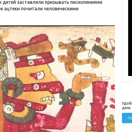
х детей заставляли призывать песнопениями
е ацтеки почитали человеческими
Удоб
день
По