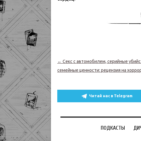
Навигация по записям
←
Секс с автомобилем, серийные убийс
семейные ценности: рецензия на хорро
Читай нас в Telegram
ПОДКАСТЫ
ДИ