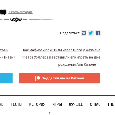
3 комментария
Поделиться:
тва и
Как мафиози похитили известного джазмена
р «Титан»
Фэтса Уоллера и заставили его играть на дне
рождения Аль Капоне
→
Поддержи нас на Patreon
ЧЬ
ТЕСТЫ
ИСТОРИЯ
ИГРЫ
ЛУЧШЕЕ
О НАС
THE