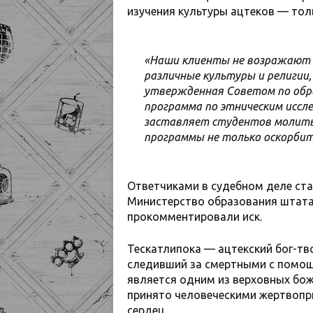
изучения культуры ацтеков — тол
«Наши клиенты не возражают 
различные культуры и религии,
утвержденная Советом по обр
программа по этническим иссл
заставляет студентов молить
программы не только оскорбит
Ответчиками в судебном деле ст
Министерство образования штата.
прокомментировали иск.
Тескатлипока — ацтекский бог-тво
следивший за смертными с помощ
является одним из верховных бож
принято человеческими жертвоп
сердец.