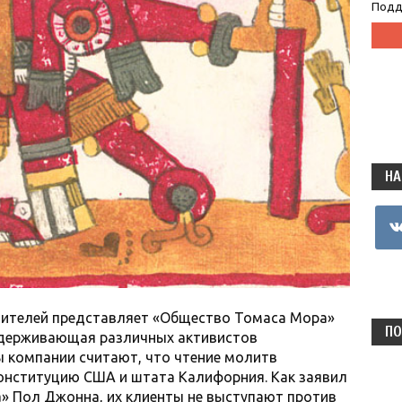
Подд
НА
vkon
дителей представляет «Общество Томаса Мора»
ПО
ддерживающая различных активистов
ы компании считают, что чтение молитв
онституцию США и штата Калифорния. Как заявил
» Пол Джонна, их клиенты не выступают против