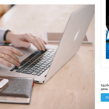
Удоб
день
По