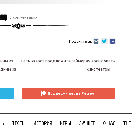
3 комментария
Поделиться:
дним из
Сеть «Каро» предложила геймерам арендовать
одним из
кинотеатры
→
Поддержи нас на Patreon
ЧЬ
ТЕСТЫ
ИСТОРИЯ
ИГРЫ
ЛУЧШЕЕ
О НАС
THE