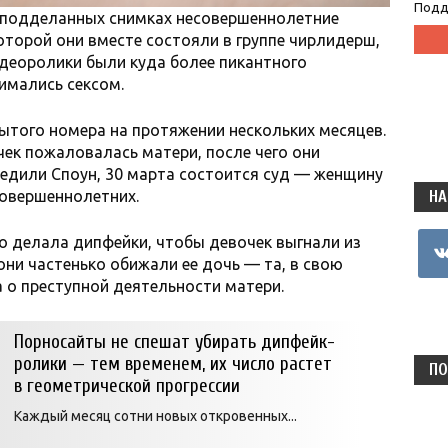
Подд
на подделанных снимках несовершеннолетние
оторой они вместе состояли в группе чирлидерш,
идеоролики были куда более пикантного
имались сексом.
ытого номера на протяжении нескольких месяцев.
чек пожаловалась матери, после чего они
едили Споун, 30 марта состоится суд — женщину
совершеннолетних.
НА
vkon
о делала дипфейки, чтобы девочек выгнали из
они частенько обижали ее дочь — та, в свою
ла о преступной деятельности матери.
Порносайты не спешат убирать дипфейк-
ролики — тем временем, их число растет
ПО
в геометрической прогрессии
Каждый месяц сотни новых откровенных...