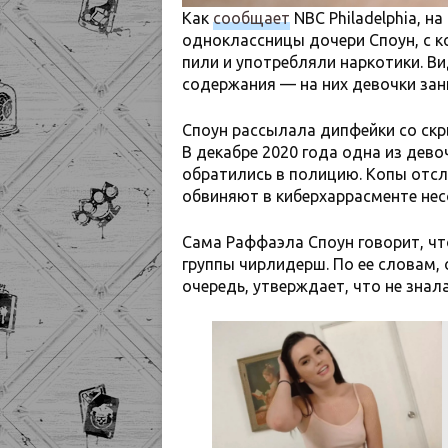
Как
сообщает
NBC Philadelphia, 
одноклассницы дочери Споун, с к
пили и употребляли наркотики. В
содержания — на них девочки зан
Споун рассылала дипфейки со скр
В декабре 2020 года одна из дево
обратились в полицию. Копы отсл
обвиняют в киберхаррасменте не
Сама Раффаэла Споун говорит, чт
группы чирлидерш. По ее словам, 
очередь, утверждает, что не зна