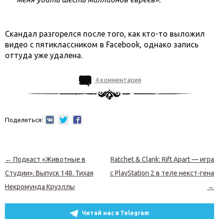
Скандал разгорелся после того, как кто-то выложил
видео с пятиклассником в Facebook, однако запись
оттуда уже удалена.
4 комментария
Поделиться:
Навигация по записям
←
Подкаст «Животные в
Ratchet & Clank: Rift Apart — игра
Студии». Выпуск 148. Тихая
с PlayStation 2 в теле некст-гена
Некромунда Круэллы
→
Читай нас в Telegram