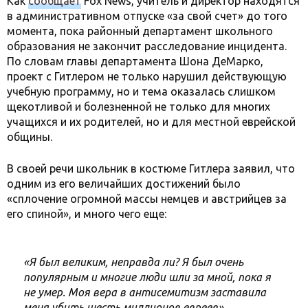
Как
сообщает
Fox News, учитель и директор находятся
в административном отпуске «за свой счет» до того
момента, пока районный департамент школьного
образования не закончит расследование инцидента.
По словам главы департамента Шона ДеМарко,
проект с Гитлером не только нарушил действующую
учебную программу, но и тема оказалась слишком
щекотливой и болезненной не только для многих
учащихся и их родителей, но и для местной еврейской
общины.
В своей речи школьник в костюме Гитлера заявил, что
одним из его величайших достижений было
«сплочение огромной массы немцев и австрийцев за
его спиной», и много чего еще:
«Я был великим, неправда ли? Я был очень
популярным и многие люди шли за мной, пока я
не умер. Моя вера в антисемитизм заставила
меня убить шесть миллионов евреев».