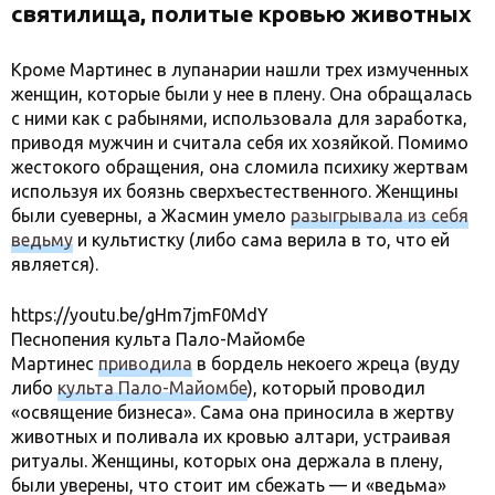
святилища, политые кровью животных
Кроме Мартинес в лупанарии нашли трех измученных
женщин, которые были у нее в плену. Она обращалась
с ними как с рабынями, использовала для заработка,
приводя мужчин и считала себя их хозяйкой. Помимо
жестокого обращения, она сломила психику жертвам
используя их боязнь сверхъестественного. Женщины
были суеверны, а Жасмин умело
разыгрывала из себя
ведьму
и культистку (либо сама верила в то, что ей
является).
https://youtu.be/gHm7jmF0MdY
Песнопения культа Пало-Майомбе
Мартинес
приводила
в бордель некоего жреца (вуду
либо
культа Пало-Майомбе
), который проводил
«освящение бизнеса». Сама она приносила в жертву
животных и поливала их кровью алтари, устраивая
ритуалы. Женщины, которых она держала в плену,
были уверены, что стоит им сбежать — и «ведьма»