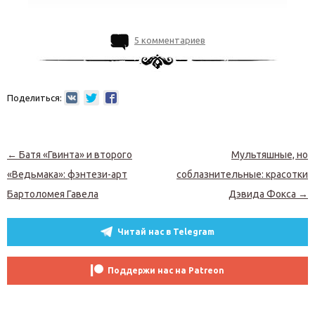
5 комментариев
Поделиться:
Навигация по записям
←
Батя «Гвинта» и второго
Мультяшные, но
«Ведьмака»: фэнтези-арт
соблазнительные: красотки
Бартоломея Гавела
Дэвида Фокса
→
Читай нас в Telegram
Поддержи нас на Patreon