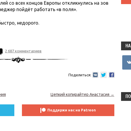
лей со всех концов Европы откликнулись на зов
неджер пойдёт работать «в поля».
быстро, недорого.
НА
2 687 комментариев
vkon
Поделиться:
ния
Цепкий копирайтер Анастасия
→
ПО
Поддержи нас на Patreon