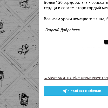
Более 150 сердобольных соискате
сердца и совсем скоро гордый ме
Возьмем уроки немецкого языка, 
-Георгий Добродеев
Навигация по записям
←
Steam VR и HTC Vive: живые впечатле
Читай нас в Telegram