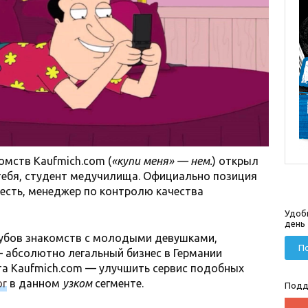
комств
Kaufmich.com (
«купи меня» — нем.
) открыл
тебя, студент медучилища. Официально позиция
то есть, менеджер по контролю качества
Удоб
день
лубов знакомств с молодыми девушками,
По
абсолютно легальный бизнес в Германии
йта Кaufmich.com — улучшить сервис подобных
or
в данном
узком
сегменте.
Подд