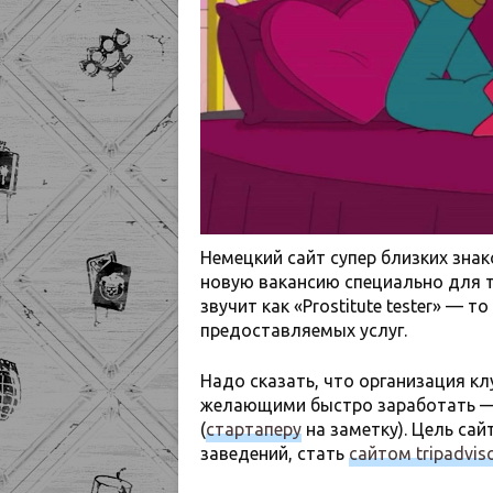
Немецкий сайт супер близких зна
новую вакансию специально для 
звучит как «Prostitute tester» — 
предоставляемых услуг.
Надо сказать, что организация к
желающими быстро заработать — 
(
стартаперу
на заметку). Цель са
заведений, стать
сайтом tripadvis