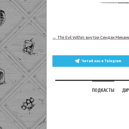
Навигация по записям
←
The Evil Within: внутри Синдзи Микам
Читай нас в Telegram
ПОДКАСТЫ
ДИ