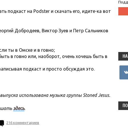
Подд
ть подкаст на Podster и скачать его, идите-ка вот
еоргий Добродеев, Виктор Зуев и Петр Сальников
ли ты в Омске и в говно;
НА
быть в говно или, наоборот, очень хочешь быть в
записывая подкаст и просто обсуждая это.
vkon
выпуска использована музыка группы Stoned Jesus.
ПО
лушать
здесь
.
216 комментариев