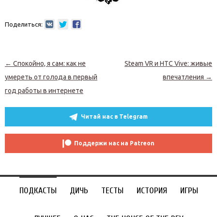
Поделиться:
Навигация по записям
←
Спокойно, я сам: как не
Steam VR и HTC Vive: живые
умереть от голода в первый
впечатления
→
год работы в интернете
Читай нас в Telegram
Поддержи нас на Patreon
ПОДКАСТЫ
ДИЧЬ
ТЕСТЫ
ИСТОРИЯ
ИГРЫ