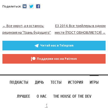
Поделиться:
Навигация по записям
←
Все умрут, а я останусь:
Е3 2014. Все трейлеры в одном
рецензия на “Грань будущего”
месте [ПОСТ ОБНОВЛЯЕТСЯ]
→
Читай нас в Telegram
Поддержи нас на Patreon
ПОДКАСТЫ
ДИЧЬ
ТЕСТЫ
ИСТОРИЯ
ИГРЫ
ЛУЧШЕЕ
О НАС
THE HOUSE OF THE DEV