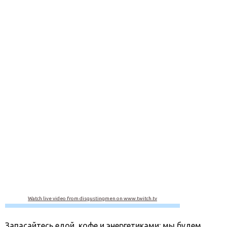
Watch live video from disgustingmen on www.twitch.tv
Запасайтесь едой, кофе и энергетиками: мы будем