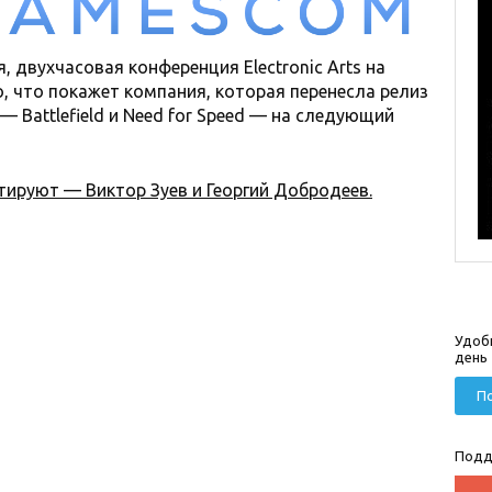
, двухчасовая конференция Electronic Arts на
 что покажет компания, которая перенесла релиз
 Battlefield и Need for Speed — на следующий
тируют — Виктор Зуев и Георгий Добродеев.
Удоб
день
По
Подд