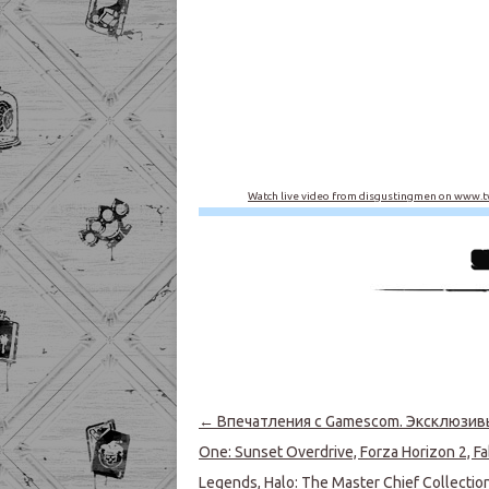
Watch live video from disgustingmen on www.tw
Навигация по записям
←
Впечатления с Gamescom. Эксклюзив
One: Sunset Overdrive, Forza Horizon 2, Fa
Legends, Halo: The Master Chief Collectio