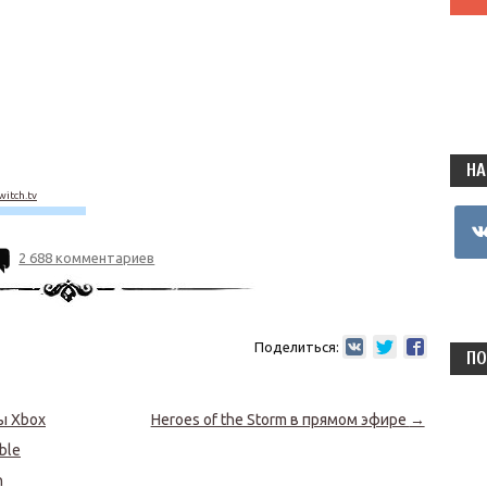
НА
itch.tv
vkon
2 688 комментариев
Поделиться:
ПО
ы Xbox
Heroes of the Storm в прямом эфире
→
ble
n