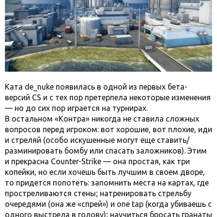
Ката de_nuke появилась в одной из первых бета-
версий CS и с тех пор претерпела некоторые изменения
— но до сих пор играется на турнирах.
В остальном «Контра» никогда не ставила сложных
вопросов перед игроком: вот хорошие, вот плохие, иди
и стреляй (особо искушенные могут еще ставить/
разминировать бомбу или спасать заложников). Этим
и прекрасна Counter-Strike — она простая, как три
копейки, но если хочешь быть лучшим в своем дворе,
то придется попотеть: запомнить места на картах, где
простреливаются стены; натренировать стрельбу
очередями (она же «спрей») и one tap (когда убиваешь с
одного выстрела в голову); научиться бросать гранаты