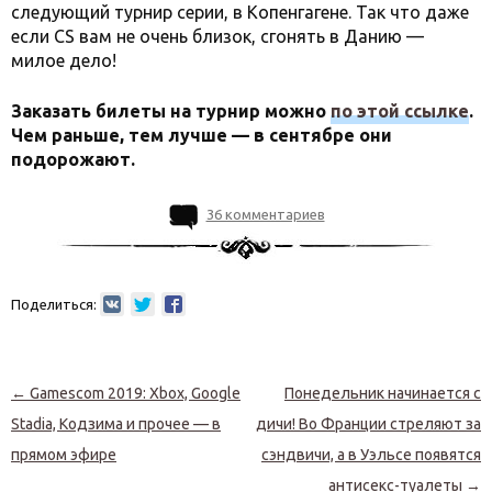
следующий турнир серии, в Копенгагене. Так что даже
если CS вам не очень близок, сгонять в Данию —
милое дело!
Заказать билеты на турнир можно
по этой ссылке
.
Чем раньше, тем лучше — в сентябре они
подорожают.
36 комментариев
Поделиться:
Навигация по записям
←
Gamescom 2019: Xbox, Google
Понедельник начинается с
Stadia, Кодзима и прочее — в
дичи! Во Франции стреляют за
прямом эфире
сэндвичи, а в Уэльсе появятся
антисекс-туалеты
→