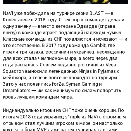
NaVi уже побеждала на турнире серии BLAST — в
Копенгагене в 2018 году. С тех пор в команде сделали
одну замену — вместо ветерана Эдварда (справа
внизу) в команде играет подающий надежды Бумыч.
Классные команды из СНГ появляются и исчезают — и
это естественно. В 2017 году команда Gambit, где
играли три казаха, россиянин и украинец, неожиданно
для всех стала чемпионом мира, а всего через два
года распалась. Совсем недавно россияне из Vega
Squadron выносили легендарных Ninjas in Pyjamas с
мейджора, а теперь вовсе не проходят на турниры.
Зато у нас появились forZe, Syman Gaming и
DreamEaters — им как минимум по силам попортить
кровь лучшим командам мира.
Индивидуально игроки из СНГ тоже очень хороши. По
итогам 2018 года украинец s1mple из NaVi с огромным
отрывом стал лучшим игроком в мире: он настолько
крут, что брал MVP даже на тех турнирах, где сами