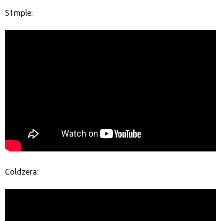
S1mple:
Coldzera: