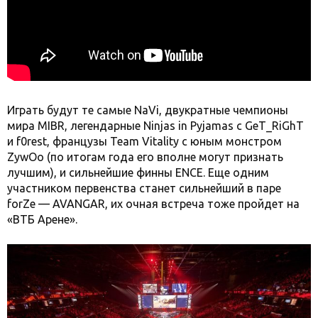
Играть будут те самые NaVi, двукратные чемпионы
мира MIBR, легендарные Ninjas in Pyjamas с GeT_RiGhT
и f0rest, французы Team Vitality с юным монстром
ZywOo (по итогам года его вполне могут признать
лучшим), и сильнейшие финны ENCE. Еще одним
участником первенства станет сильнейший в паре
forZe — AVANGAR, их очная встреча тоже пройдет на
«ВТБ Арене».