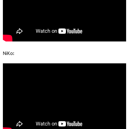
NiKo
: