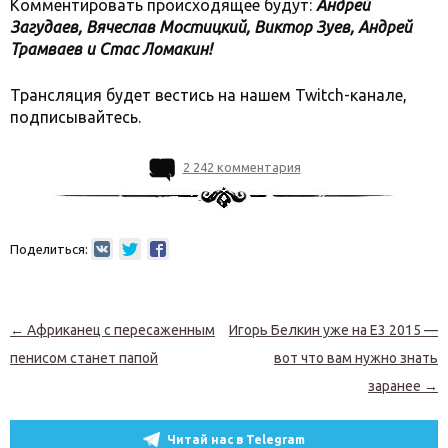
Комментировать происходящее будут:
Андрей
Загудаев, Вячеслав Мостицкий, Виктор Зуев, Андрей
Трамваев и Стас Ломакин!
Трансляция будет вестись на нашем Twitch-канале,
подписывайтесь.
2 242 комментария
Поделиться:
Навигация по записям
←
Африканец с пересаженным
Игорь Белкин уже на E3 2015 —
пенисом станет папой
вот что вам нужно знать
заранее
→
Читай нас в Telegram