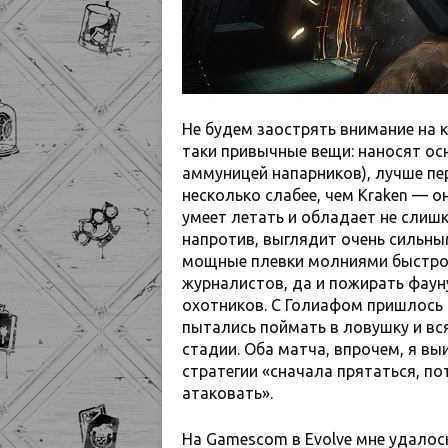
Не будем заострять внимание на к
таки привычные вещи: наносят о
аммуницей напарников), лучше пе
несколько слабее, чем Kraken — о
умеет летать и обладает не сли
напротив, выглядит очень сильным
мощные плевки молниями быстро 
журналистов, да и пожирать фаун
охотников. С Голиафом пришлось 
пытались поймать в ловушку и в
стадии. Оба матча, впрочем, я вы
стратегии «сначала прятаться, п
атаковать».
На Gamescom в Evolve мне удалос