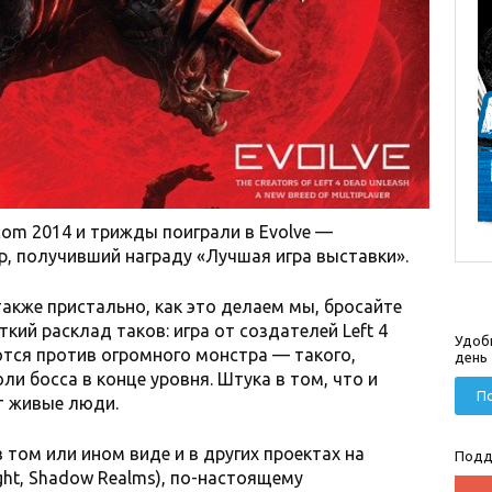
om 2014 и трижды поиграли в Evolve —
, получивший награду «Лучшая игра выставки».
 также пристально, как это делаем мы, бросайте
аткий расклад таков: игра от создателей Left 4
Удоб
ются против огромного монстра — такого,
день
ли босса в конце уровня. Штука в том, что и
По
т живые люди.
том или ином виде и в других проектах на
Подд
ight, Shadow Realms), по-настоящему