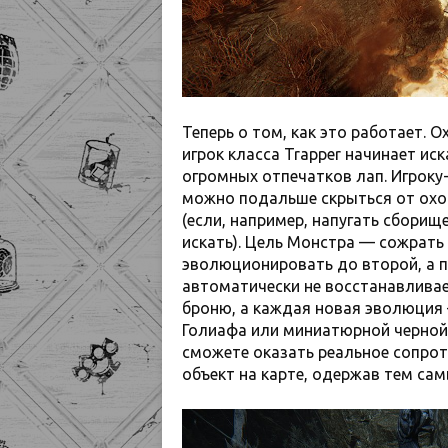
Теперь о том, как это работает. 
игрок класса Trapper начинает ис
огромных отпечатков лап. Игроку-
можно подальше скрыться от охот
(если, например, напугать сборище
искать). Цель Монстра — сожрать
эволюционировать до второй, а п
автоматически не восстанавливает
броню, а каждая новая эволюция
Голиафа или миниатюрной черной 
сможете оказать реальное сопро
объект на карте, одержав тем сам