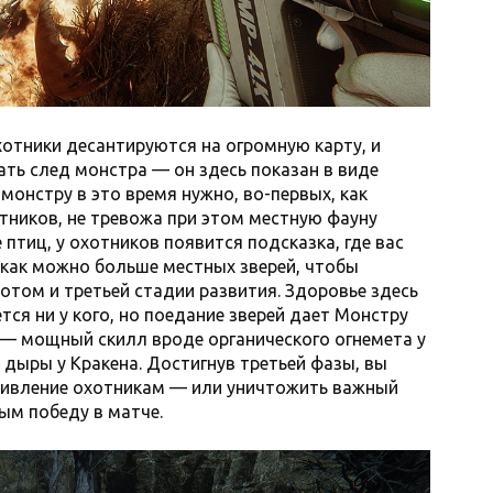
Охотники десантируются на огромную карту, и
кать след монстра — он здесь показан в виде
монстру в это время нужно, во-первых, как
ников, не тревожа при этом местную фауну
 птиц, у охотников появится подсказка, где вас
 как можно больше местных зверей, чтобы
отом и третьей стадии развития. Здоровье здесь
ся ни у кого, но поедание зверей дает Монстру
 — мощный скилл вроде органического огнемета у
дыры у Кракена. Достигнув третьей фазы, вы
тивление охотникам — или уничтожить важный
ым победу в матче.