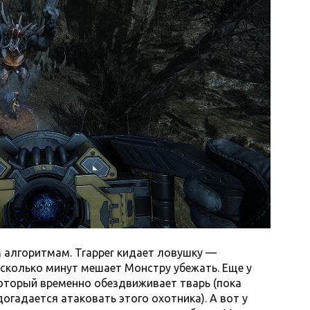
 алгоритмам. Trapper кидает ловушку —
есколько минут мешает Монстру убежать. Еще у
 который временно обездвиживает тварь (пока
огадается атаковать этого охотника). А вот у