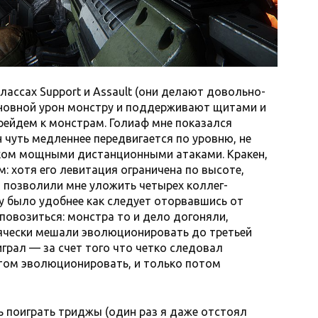
лассах Support и Assault (они делают довольно-
сновной урон монстру и поддерживают щитами и
рейдем к монстрам. Голиаф мне показался
н чуть медленнее передвигается по уровню, не
шком мощными дистанционными атаками. Кракен,
: хотя его левитация ограничена по высоте,
позволили мне уложить четырех коллег-
у было удобнее как следует оторвавшись от
повозиться: монстра то и дело догоняли,
сячески мешали эволюционировать до третьей
играл — за счет того что четко следовал
отом эволюционировать, и только потом
ь поиграть триджы (один раз я даже отстоял