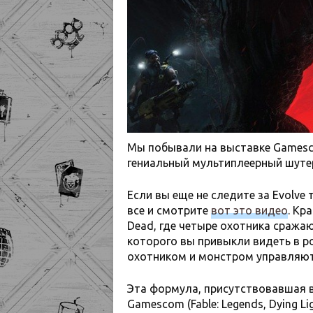
Мы побывали на выставке Gamesc
гениальный мультиплеерный шутер
Если вы еще не следите за Evolve
все и смотрите
вот это видео
. Кр
Dead, где четыре охотника сража
которого вы привыкли видеть в ро
охотником и монстром управляю
Эта формула, присутствовавшая в 
Gamescom (Fable: Legends, Dying L