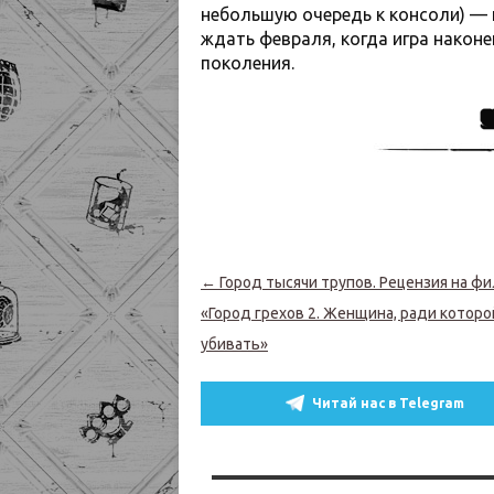
небольшую очередь к консоли) — 
ждать февраля, когда игра наконе
поколения.
Навигация по записям
←
Город тысячи трупов. Рецензия на ф
«Город грехов 2. Женщина, ради которо
убивать»
Читай нас в Telegram