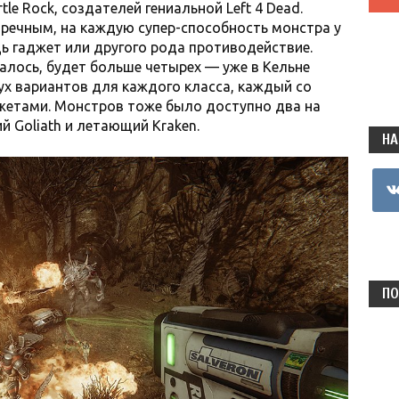
tle Rock, создателей гениальной Left 4 Dead.
пречным, на каждую супер-способность монстра у
ь гаджет или другого рода противодействие.
азалось, будет больше четырех — уже в Кельне
х вариантов для каждого класса, каждый со
жетами. Монстров тоже было доступно два на
 Goliath и летающий Kraken.
НА
vkon
ПО