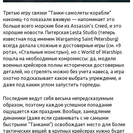
Третью игру связки “Танки-самолеты-корабли”
наконец-то показали вживую — напоминает это
больше всего морские бои из Assassin’s Creed, и это
хорошие новости. Питерская Lesta Studio (теперь
известная под именем Wargaming Saint Petersburg)
всегда делала сложные и достоверные игры (см. «9
рота», «Стальные монстры»), но с World of Warships
пошла на необходимые комромиссы: да, модели
военных крейсеров полны исторически достоверных
деталей, но стрелять можно без учета навеса, а игра
охотно подсказывает какое выбрать упреждение, и
даже под каким углом запустить торпеды.
Последние ведут себя весьма непредсказуемым
образом, поэтому каждое успешное попадание
ощущается как праздник. Вообще, замедление
динамики (даже если сравнивать с не самыми
быстрыми “Танками”) освобождает место для более
тактических вещей: в крупных крейсерах нужно будет