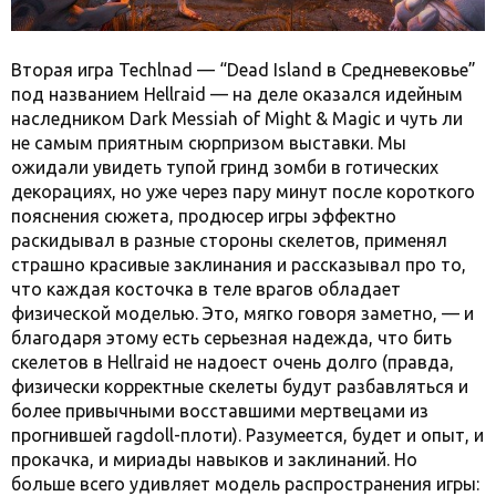
Вторая игра Techlnad — “Dead Island в Средневековье”
под названием Hellraid — на деле оказался идейным
наследником Dark Messiah of Might & Magic и чуть ли
не самым приятным сюрпризом выставки. Мы
ожидали увидеть тупой гринд зомби в готических
декорациях, но уже через пару минут после короткого
пояснения сюжета, продюсер игры эффектно
раскидывал в разные стороны скелетов, применял
страшно красивые заклинания и рассказывал про то,
что каждая косточка в теле врагов обладает
физической моделью. Это, мягко говоря заметно, — и
благодаря этому есть серьезная надежда, что бить
скелетов в Hellraid не надоест очень долго (правда,
физически корректные скелеты будут разбавляться и
более привычными восставшими мертвецами из
прогнившей ragdoll-плоти). Разумеется, будет и опыт, и
прокачка, и мириады навыков и заклинаний. Но
больше всего удивляет модель распространения игры: