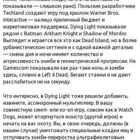
показывали — слишком рано). Польские разработчики
Techland создают игру под крылом Warner Bros.
Interactive — налицо приличный бюджет и
маркетинговая поддержка, Dying Light показывали
рядом с Batman: Arkham Knight и Shadow of Mordor.
Выглядит и играется все это как Dead Island, но в более
урбанистическом сеттинге и с одной важной деталью
— смена дня и ночи меняет количество и
аггрессивность зомби в геометрической прогрессии. На
Gamescom показывали как раз-таки ночь: и зомби
здесь, словно в Left 4 Dead, бегают стаями и не дают
расслабиться ни на секунду.
Что интересно, в Dying Light тоже решили добавить,
извините, ассинхронный мультиплеер. В вашу
совместную сингл- или ко-оп игру, совсем как в Watch
Dogs, может вторгнуться монстр (другой игрок) и
начать на вас охоту. Вы, в свою очередь, должны (в
нашем случае) уничтожать специальные кладки яиц и
отпугивать зомби-переростка ультрафиолетовым