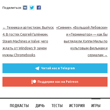
Поделиться:
Навигация по записям
←
Техника и артистизм. Выпуск
«Сияние», «Большой Лебовски»
4. В гостях Сергей Галёнкин.
и «Терминатор» — как бы
Steam Machines и Valve; чего
выглядели Хэппи Милы по
ждать от Windows 9; зачем
культовым фильмам и
нужны Chromebooks
сериалам
→
Читай нас в Telegram
Поддержи нас на Patreon
ПОДКАСТЫ
ДИЧЬ
ТЕСТЫ
ИСТОРИЯ
ИГРЫ