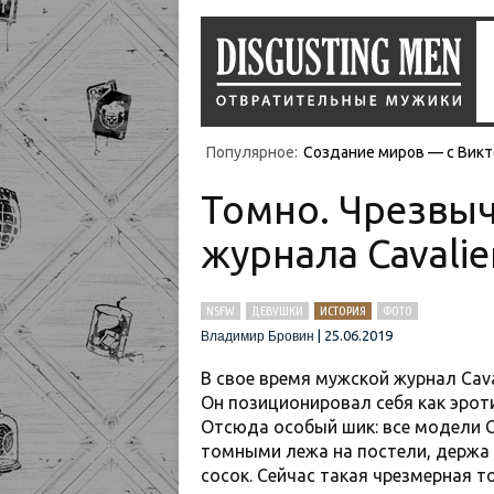
Популярное:
Создание миров — с Викт
Томно. Чрезвыч
журнала Cavalie
NSFW
ДЕВУШКИ
ИСТОРИЯ
ФОТО
|
25.06.2019
Владимир Бровин
В свое время мужской журнал Cava
Он позиционировал себя как эроти
Отсюда особый шик: все модели C
томными лежа на постели, держа
сосок. Сейчас такая чрезмерная т