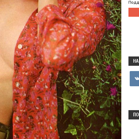
Подд
НА
vkon
ПО