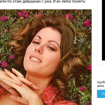
и по этим девушкам с ума. И их легко понять:
Удоб
день
По