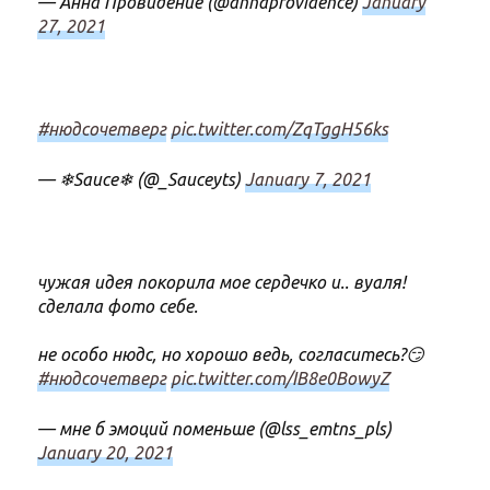
— Анна Провидение (@annaprovidence)
January
27, 2021
#нюдсочетверг
pic.twitter.com/ZqTggH56ks
— ❄Sauce❄ (@_Sauceyts)
January 7, 2021
чужая идея покорила мое сердечко и.. вуаля!
сделала фото себе.
не особо нюдс, но хорошо ведь, согласитесь?😏
#нюдсочетверг
pic.twitter.com/IB8e0BowyZ
— мне б эмоций поменьше (@lss_emtns_pls)
January 20, 2021