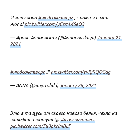
И это снова
#нюдсочетверг
, с вами я и моя
жопа!
pic.twitter.com/yCsmL4SeO3
— Арина Адановская (@Aadanovskaya)
January 21,
2021
#нюдсочетверг
!!!
pic.twitter.com/vvRjRQOGqg
— ANNA (@anytralala)
January 28, 2021
Это я тащусь от своего нового белья, чехла на
телефон и татуни 😜
#нюдсочетверг
pic.twitter.com/Zu0pkNmBkF