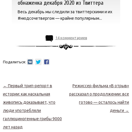
обнаженка декабря 2020 из Твиттера
Весь декабрь мы следили за твиттерскими и их
#нюдсочетвергом — крайне популярным...
14 комментариев
Поделиться:
Навигация по записям
←
Первый трип-репорт в
Режиссер фильма «В отрыв»
истории: как наскальная
рассказал о продолжении: все
живопись доказывает, что
готово — осталось найти
люди употребляли
деньги
→
галлюциногенные грибы 9000
лет назад