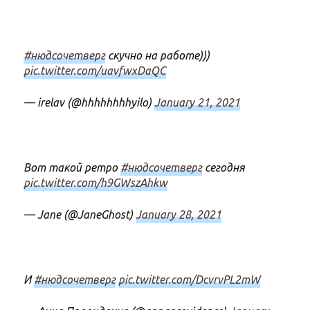
#нюдсочетверг
скучно на работе)))
pic.twitter.com/uavfwxDaQC
— irelav (@hhhhhhhhyilo)
January 21, 2021
Вот такой ретро
#нюдсочетверг
сегодня
pic.twitter.com/h9GWszAhkw
— Jane (@JaneGhost)
January 28, 2021
И
#нюдсочетверг
pic.twitter.com/DcvrvPL2mW