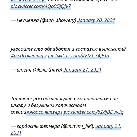
pic.twitter.com/4Qo9GjQjv7
— Несмеяна (@sun_showery)
January 20, 2021
угадайте кто обработал и заставил выложить?
#нюдсочетверг
pic.twitter.com/KFMC34jFTd
— шпеня (@enertnaya)
January 27, 2021
Типичная российская кухня с контейнерами на
шкафу и безумным количеством
специй
#нюдсочетверг
pic.twitter.com/bZ4jBDvvJq
— гордость фермера (@mimimi_hell)
January 21,
2021