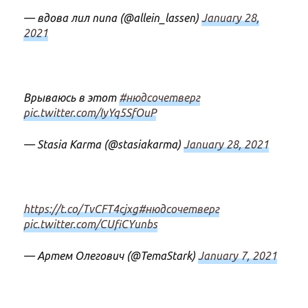
— вдова лил пипа (@allein_lassen)
January 28,
2021
Врываюсь в этот
#нюдсочетверг
pic.twitter.com/IyYq5SfOuP
— Stasia Karma (@stasiakarma)
January 28, 2021
https://t.co/TvCFT4cjxg
#нюдсочетверг
pic.twitter.com/CUfiCYunbs
— Артем Олегович (@TemaStark)
January 7, 2021