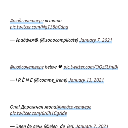
#нюдсочетверг
кстати
pic.twitter.com/NgT38bCdpg
— 🕯️радфея🧶 (@sooocomplicate)
January 7, 2021
#нюдсочетверг
helew 🖤
pic.twitter.com/OQzSLfnjBl
— I R È N E (@comme_irene)
January 13, 2021
Опа! Дорожная жопа!
#нюдсочетверг
pic.twitter.com/6r6h1CgAde
— Элен дэ лень (@elen_de_len)
January 7, 2021