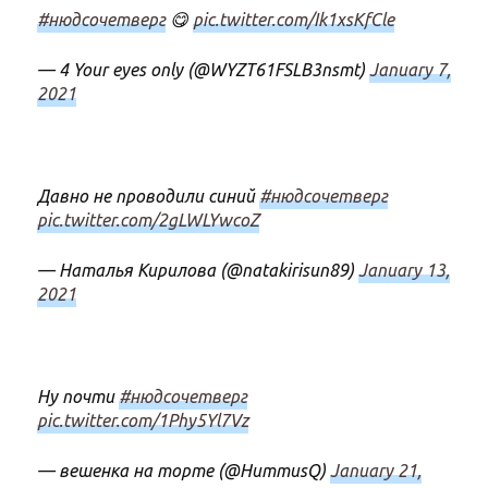
#нюдсочетверг
😋
pic.twitter.com/Ik1xsKfCle
— 4 Your eyes only (@WYZT61FSLB3nsmt)
January 7,
2021
Давно не проводили синий
#нюдсочетверг
pic.twitter.com/2gLWLYwcoZ
— Наталья Кирилова (@natakirisun89)
January 13,
2021
Ну почти
#нюдсочетверг
pic.twitter.com/1Phy5Yl7Vz
— вешенка на торте (@HummusQ)
January 21,