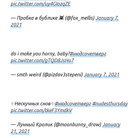
pic.twitter.com/uy4GIozqZE
— Пробка в бублике 👾 (@fox_mellis)
January 7,
2021
do i make you horny, baby?
#нюдсочетверг
pic.twitter.com/gTQD8JsHo7
— smth weird (@pizdav3stepeni)
January 7, 2021
✨Нескучных снов✨
#нюдсочетверг
#nudesthursday
pic.twitter.com/tkeF3YmdkV
— Лунный Кролик (@moonbunny_draw)
January
21, 2021