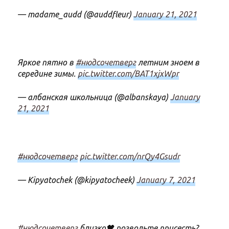
— madame_audd (@auddfleur)
January 21, 2021
Яркое пятно в
#нюдсочетверг
летним зноем в
середине зимы.
pic.twitter.com/BAT1xjxWpr
— албанская школьница (@albanskaya)
January
21, 2021
#нюдсочетверг
pic.twitter.com/nrQy4Gsudr
— Kipyatochek (@kipyatocheek)
January 7, 2021
#нюдсочетверг
близко🖤 позвольте присесть?