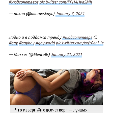
#нюдсочетверг
pic.twitter.com/PPH4HvaSMh
— викон (@alinowskaya)
January 7, 2021
Ладно и я поддамся тренду
#нюдсочетверг
😏
#gay
#gayboy
#gayworld
pic.twitter.com/xxfr0enL1c
— Maxxes (@Elentalls)
January 21, 2021
Что изверг #нюдсочетверг — лучшая