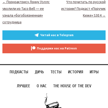
Навигация по записям
←
Порноактрису Лонну Уэллс
Что почитать по русской
уволили из Taco Bell — ее
истории? Подкаст «Поручик
узнала «богобоязненная»
Киже» S3E4
→
сотрудница
Читай нас в Telegram
Поддержи нас на Patreon
ПОДКАСТЫ
ДИЧЬ
ТЕСТЫ
ИСТОРИЯ
ИГРЫ
ЛУЧШЕЕ
О НАС
THE HOUSE OF THE DEV