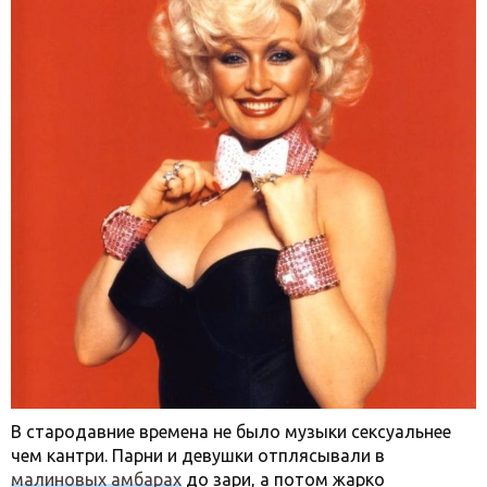
В стародавние времена не было музыки сексуальнее
чем кантри. Парни и девушки отплясывали в
малиновых амбарах
до зари, а потом жарко