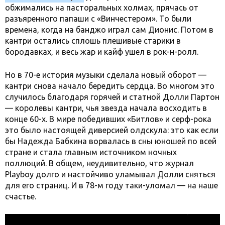
обжимались на пасторальных холмах, прячась от
разъяренного папаши с «Винчестером». То были
времена, когда на банджо играл сам Дионис. Потом в
кантри остались сплошь плешивые старики в
бородавках, и весь жар и кайф ушел в рок-н-ролл.
Но в 70-е история музыки сделала новый оборот —
кантри снова начало бередить сердца. Во многом это
случилось благодаря горячей и статной Долли Партон
— королевы кантри, чья звезда начала восходить в
конце 60-х. В мире победивших «Битлов» и серф-рока
это было настоящей диверсией олдскула: это как если
бы Надежда Бабкина ворвалась в сны юношей по всей
стране и стала главным источником ночных
поллюций. В общем, неудивительно, что журнал
Playboy долго и настойчиво уламывал Долли сняться
для его страниц. И в 78-м году таки-уломал — на наше
счастье.