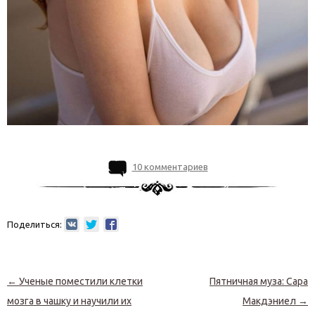
10 комментариев
Поделиться:
Навигация по записям
←
Ученые поместили клетки
Пятничная муза: Сара
мозга в чашку и научили их
Макдэниел
→