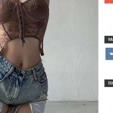
НА
vkon
ПО