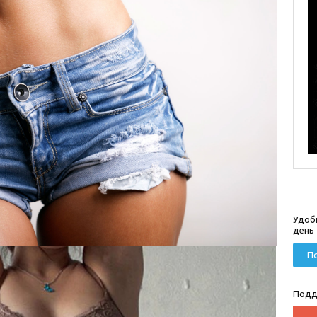
Удоб
день
По
Подд