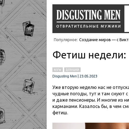
Популярное:
Создание миров — с Викт
Фетиш недели:
NSFW
ДЕВУШКИ
|
23.05.2023
Disgusting Men
Уже вторую неделю нас не отпуска
чудные погоды, тут и там снуют 
и даже пенсионеры. И многие из н
карманами. Казалось бы, в чем см
фетиш.