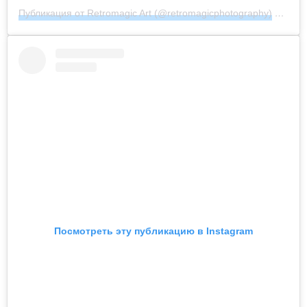
Публикация от Retromagic Art (@retromagicphotography)
18 Июл
Посмотреть эту публикацию в Instagram