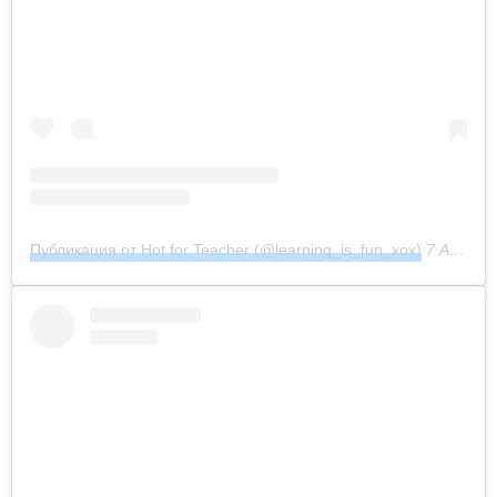
Публикация от Hot for Teacher (@learning_is_fun_xox)
7 Авг 2018 в 8:30 PDT