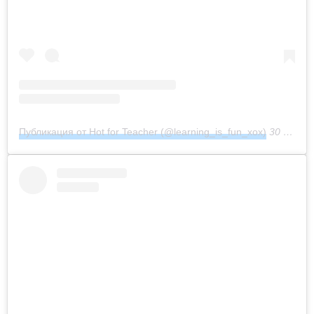
Публикация от Hot for Teacher (@learning_is_fun_xox)
30 Июл 2018 в 11:47 PDT