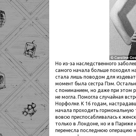
Но из-за наследственного забол
самого начала больше походил на
стала лишь поводом для издевате
момент была сестра Пэм. Остальн
с пониманием, но даже при этом р
не могла. Помогла случайная встр
Норфолке. К 16 годам, настрадавш
начала проходить гормональную т
вовсю приспосабливалась к женск
только в Лондоне, но и в Париже и
перенесла последнюю операцию на