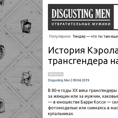
Популярное:
Тиндер — что ты там ищеш
История Кэрол
трансгендера н
ЛИЧНОСТЬ
|
09.04.2019
Disgusting Men
В 80-е годы XX века трансгендеры
за женщин или за мужчин, каковым
— в юношестве Барри Косси — сил
фотомоделью или снимаясь в мас
купальниках.