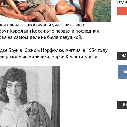
Подд
яя слева — необычный участник таких
овут Кэролайн Косси: это первая и последняя
рая на самом деле не была девушкой.
дке Брук в Южном Норфолке, Англия, в 1954 году
НА
и рождение мальчика, Барри Кеннета Косси.
vkon
ПО