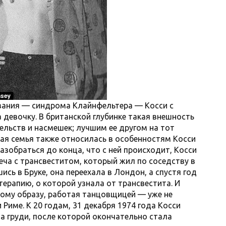
евания — синдрома Клайнфельтера — Косси с
 девочку. В британской глубинке такая внешность
льств и насмешек; лучшим ее другом на тот
ая семья также относилась в особенностям Косси
азобраться до конца, что с ней происходит, Косси
еча с трансвеститом, который жил по соседству в
ись в Бруке, она переехала в Лондон, а спустя год
ерапию, о которой узнала от трансвестита. И
ому образу, работая танцовщицей — уже не
 Риме. К 20 годам, 31 декабря 1974 года Косси
 груди, после которой окончательно стала