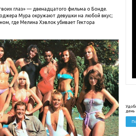
твоих глаз» — двенадцатого фильма о Бонде.
Роджера Мура окружают девушки на любой вкус;
йном, где Мелина Хэвлок убивает Гектора
Удоб
день
По