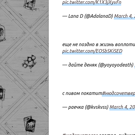
pic.twitter.com/K1X3jXyvFn
— Lana D (@AdalanaD)
March 4,
еще не поздно в жизнь воплоти
pic.twitter.com/EOSbSKiSED
— дайте деняк (@yoyoyodeath)
с пивом покатит
#нюдсочетвер
— раечка (@kvskvss)
March 4, 2