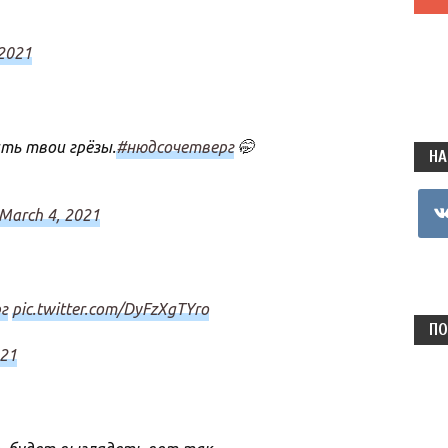
 2021
ть твои грёзы.
#нюдсочетверг
🤭
НА
vkon
March 4, 2021
г
pic.twitter.com/DyFzXgTYro
ПО
021