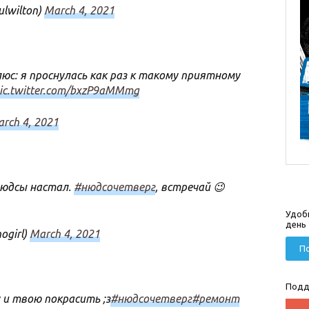
lwilton)
March 4, 2021
юс: я проснулась как раз к такому приятному
ic.twitter.com/bxzP9aMMmg
rch 4, 2021
юдсы настал.
#нюдсочетверг
, встречай 😉
Удоб
день
ogirl)
March 4, 2021
По
Подд
 и твою покрасить ;з
#нюдсочетверг
#ремонт