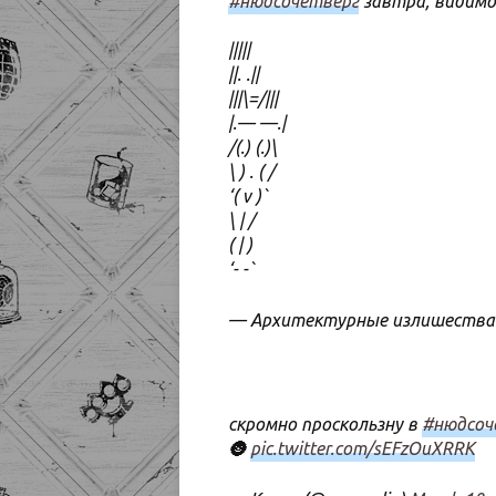
#нюдсочетверг
завтра, видимо
|||||
||. .||
|||\=/|||
|.— —.|
/(.) (.)\
\ ) . ( /
‘( v )`
\ | /
( | )
‘- -`
— Архитектурные излишества 
скромно проскользну в
#нюдсоч
🌚
pic.twitter.com/sEFzOuXRRK