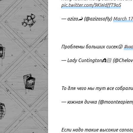
pic.twitter.com/9KWdffT9oS
— aziza🦂 (@azizasofly)
March 17
Проблемы больших сисек😜
#ню
— Lady Cuntington👸🏻 (@Chelo
То для чего мы тут все собрал
— южная дичка (@moonteapiem
Если надо такие высокие сапоги