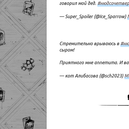
говорил мой дед.
#нюдсочетвер
— Super_Spoiler (@Ice_Sparrow)
Стремительно врываюсь в
#ню
сыром!
Приятного мне аппетита. И в
— кот Алибасова (@sch2023)
Ma