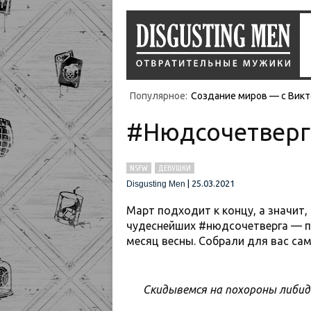
Популярное:
Создание миров — с Викт
#Нюдсочетверг!
NSFW
ДЕВУШКИ
|
25.03.2021
Disgusting Men
Март подходит к концу, а значит,
чудеснейших #нюдсочетверга — пр
месяц весны. Собрали для вас са
Скидывемся на похороны либи