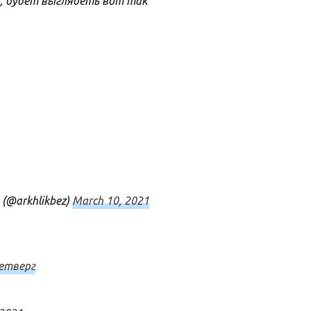
, будет выглядеть вот так
(@arkhlikbez)
March 10, 2021
етверг