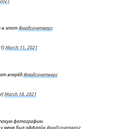
 2021
т в этот
#нюдсочетверг
e1)
March 11, 2021
лет вперёд.
#нюдсочетверг
r)
March 18, 2021
такую фотографию.
 у меня был оффлайн
#нюдсочетверг