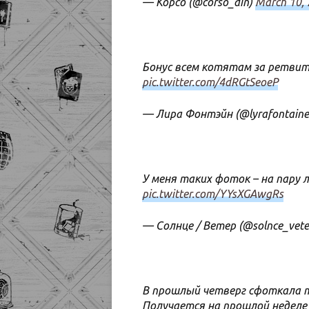
— Корсо (@corso_din)
March 10,
Бонус всем котятам за ретви
pic.twitter.com/4dRGtSeoeP
— Лира Фонтэйн (@lyrafontain
У меня таких фоток – на пару 
pic.twitter.com/YYsXGAwgRs
— Солнце / Ветер (@solnce_vete
В прошлый четверг сфоткала 
Получается на прошлой неделе