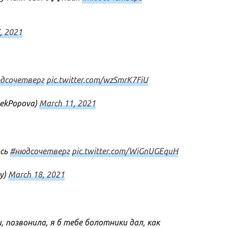
, 2021
дсочетверг
pic.twitter.com/wzSmrK7FiU
vekPopova)
March 11, 2021
ись
#нюдсочетверг
pic.twitter.com/WiGnUGEquH
y)
March 18, 2021
, позвонила, я б тебе болотники дал, как