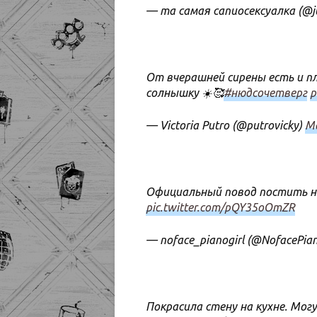
— та самая сапиосексуалка (@ju
От вчерашней сирены есть и пл
солнышку ☀️🥰
#нюдсочетверг
p
— Victoria Putro (@putrovicky)
Ma
Официальный повод постить н
pic.twitter.com/pQY35oOmZR
— noface_pianogirl (@NofacePian
Покрасила стену на кухне. Могу