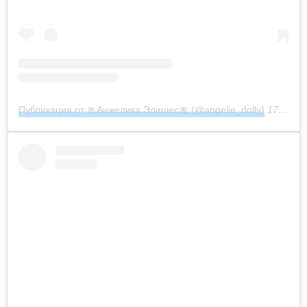
Публикация от 🎀Анжелика Элишес🎀 (@angelie_dolly)
17 Июл 2018 в 12:29 PDT