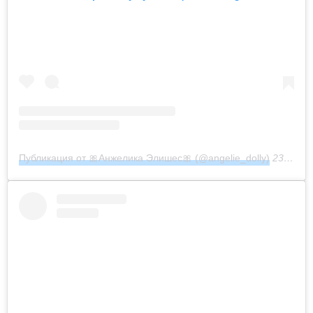
Публикация от 🎀Анжелика Элишес🎀 (@angelie_dolly)
23 Фев 2019 в 2:34 PST