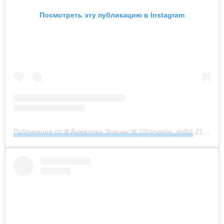
Посмотреть эту публикацию в Instagram
Публикация от 🎀Анжелика Элишес🎀 (@angelie_dolly)
21 Июн 2019 в 10:19 PDT