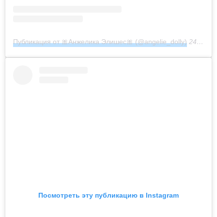
Публикация от 🎀Анжелика Элишес🎀 (@angelie_dolly)
24 Ноя 2019 в 7:19 PST
Посмотреть эту публикацию в Instagram