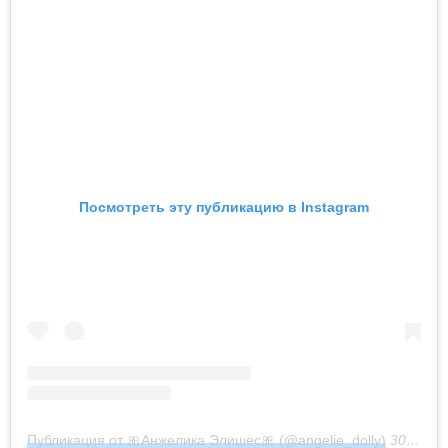
Посмотреть эту публикацию в Instagram
Публикация от 🎀Анжелика Элишес🎀 (@angelie_dolly)
30 Мар 2020 в 11:27 PDT