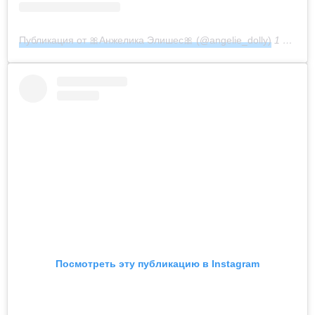
Публикация от 🎀Анжелика Элишес🎀 (@angelie_dolly)
1 Июн 2018 в 8:52 PDT
Посмотреть эту публикацию в Instagram