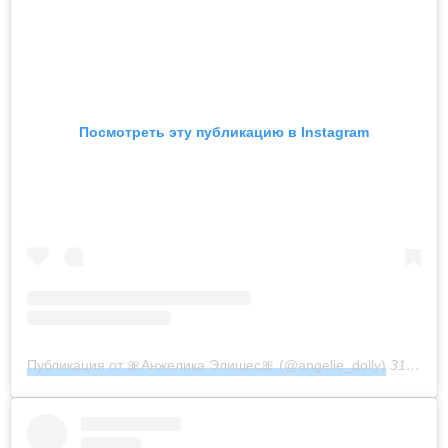
Посмотреть эту публикацию в Instagram
Публикация от 🎀Анжелика Элишес🎀 (@angelie_dolly)
31 Июл 2019 в 3:55 PDT