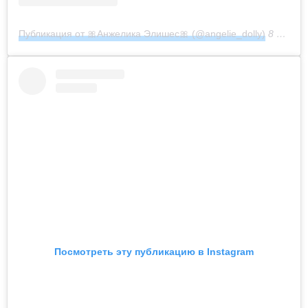
Публикация от 🎀Анжелика Элишес🎀 (@angelie_dolly)
8 Окт 2019 в 9:18 PDT
Посмотреть эту публикацию в Instagram