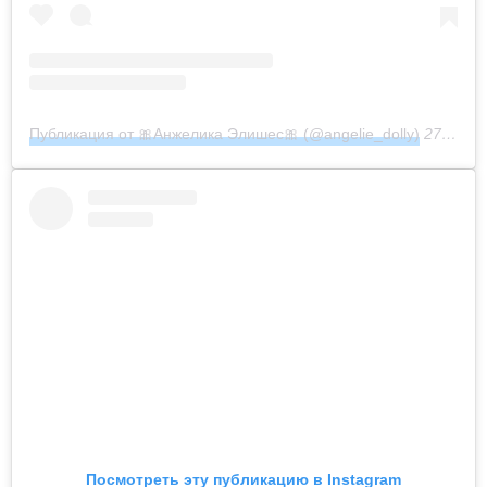
Публикация от 🎀Анжелика Элишес🎀 (@angelie_dolly)
27 Авг 2019 в 5:57 PDT
Посмотреть эту публикацию в Instagram