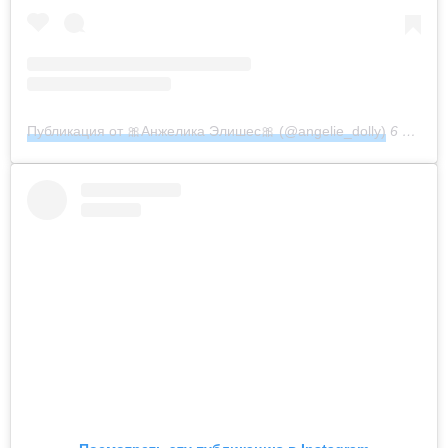
Публикация от 🎀Анжелика Элишес🎀 (@angelie_dolly)
6 Мар 2020 в 9:04 PST