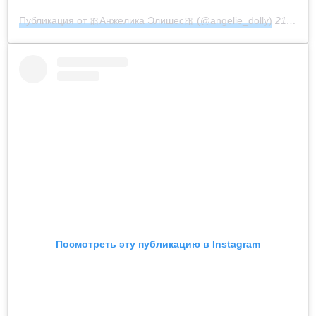
Публикация от 🎀Анжелика Элишес🎀 (@angelie_dolly)
21 Фев 2020 в 10:13 PST
Посмотреть эту публикацию в Instagram