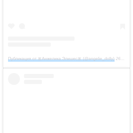
Публикация от 🎀Анжелика Элишес🎀 (@angelie_dolly)
26 Фев 2020 в 8:32 PST