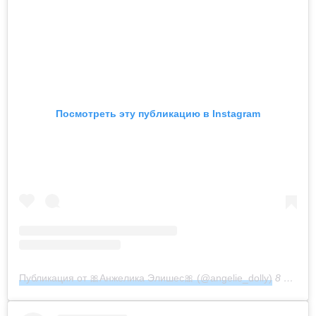
Посмотреть эту публикацию в Instagram
Публикация от 🎀Анжелика Элишес🎀 (@angelie_dolly)
8 Янв 2020 в 9:00 PST