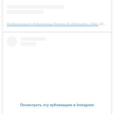
Публикация от 🎀Анжелика Элишес🎀 (@angelie_dolly)
26 Мар 2020 в 5:34 PDT
Посмотреть эту публикацию в Instagram