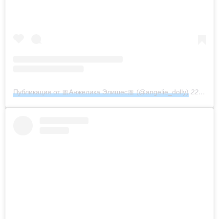
Публикация от 🎀Анжелика Элишес🎀 (@angelie_dolly)
22 Ноя 2019 в 4:13 PST