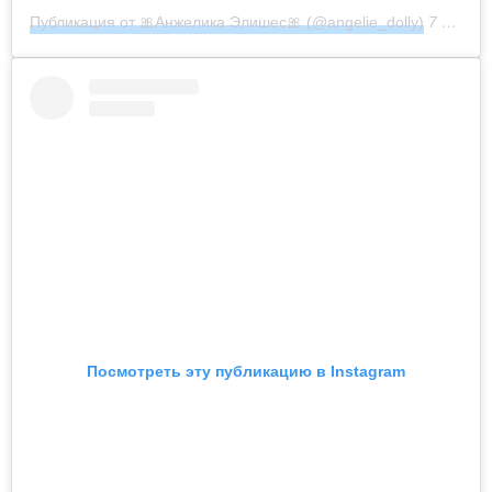
Публикация от 🎀Анжелика Элишес🎀 (@angelie_dolly)
7 Май 2019 в 9:28 PDT
Посмотреть эту публикацию в Instagram