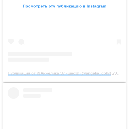
Посмотреть эту публикацию в Instagram
Публикация от 🎀Анжелика Элишес🎀 (@angelie_dolly)
23 Сен 2019 в 9:40 PDT