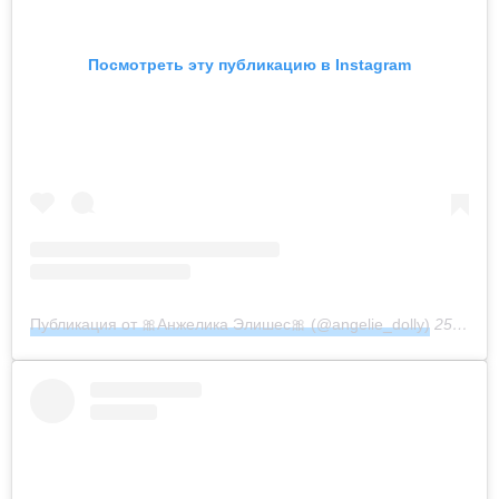
Посмотреть эту публикацию в Instagram
Публикация от 🎀Анжелика Элишес🎀 (@angelie_dolly)
25 Дек 2019 в 6:41 PST