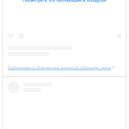
Посмотреть эту публикацию в Instagram
Публикация от 🎀Анжелика Элишес🎀 (@angelie_dolly)
8 Апр 2020 в 9:00 PDT