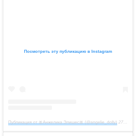
Посмотреть эту публикацию в Instagram
Публикация от 🎀Анжелика Элишес🎀 (@angelie_dolly)
27 Янв 2020 в 8:21 PST