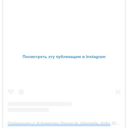
Посмотреть эту публикацию в Instagram
Публикация от 🎀Анжелика Элишес🎀 (@angelie_dolly)
22 Окт 2019 в 8:08 PDT