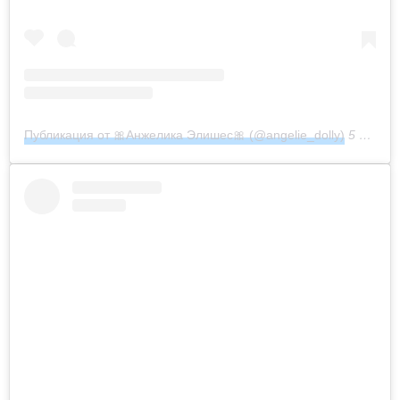
Публикация от 🎀Анжелика Элишес🎀 (@angelie_dolly)
5 Ноя 2019 в 5:34 PST