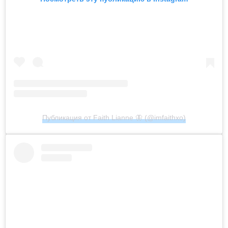
Публикация от Faith Lianne 🦋 (@imfaithxo)