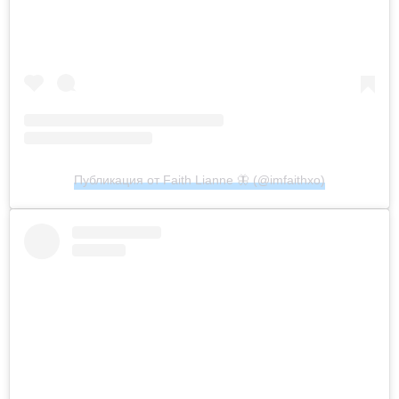
Публикация от Faith Lianne 🦋 (@imfaithxo)