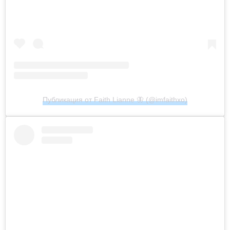
Публикация от Faith Lianne 🦋 (@imfaithxo)