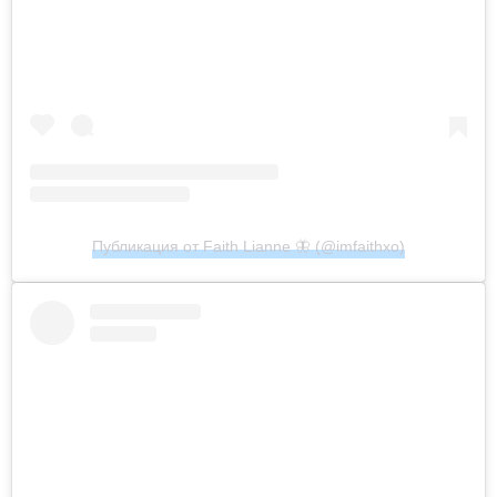
Публикация от Faith Lianne 🦋 (@imfaithxo)