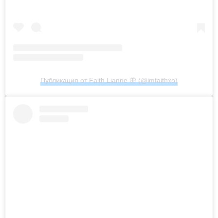
Публикация от Faith Lianne 🦋 (@imfaithxo)