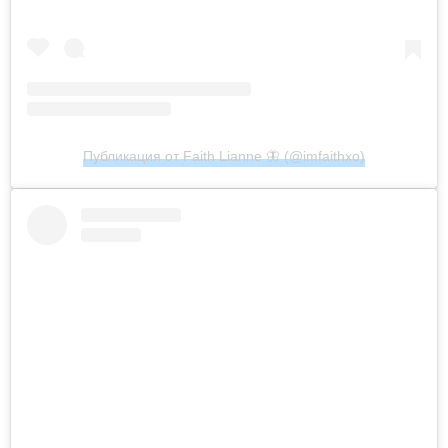
Публикация от Faith Lianne 🦋 (@imfaithxo)