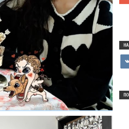
НА
vkon
ПО