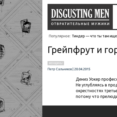
Популярное:
Тиндер — что ты там ищеш
Грейпфрут и го
ЖЕНЩИНЫ
|
20.04.2015
Петр Сальников
Дениз Уокер профес
Не углубляясь в про
окрестностях треть
потому что прелюди