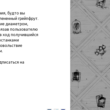
ия, будто вы
лененный грейпфрут.
тие диаметром,
вязав пользователю
 в ход получившийся
останками
довольствие
м.
дписаться на