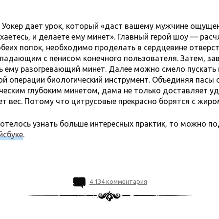
 Уокер дает урок, который «даст вашему мужчине ощущен
аетесь, и делаете ему минет». Главный герой шоу — расч
беих попок, необходимо проделать в сердцевине отверс
падающим с пенисом конечного пользователя. Затем, за
ть ему разогревающий минет. Далее можно смело пускать
й операции биологический инструмент. Объединяя пасы 
ическим глубоким минетом, дама не только доставляет у
ет вес. Потому что цитрусовые прекрасно борятся с жиро
хотелось узнать больше интересных практик, то можно по
йсбуке
.
4 134 комментария