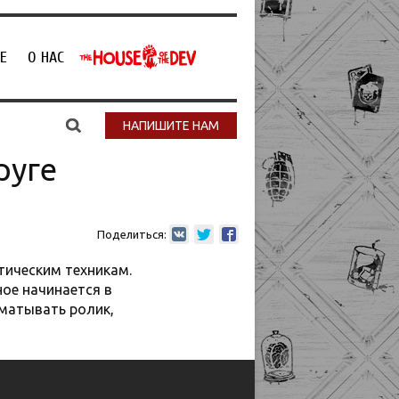
Е
О НАС
НАПИШИТЕ НАМ
руге
Поделиться:
тическим техникам.
ное начинается в
матывать ролик,