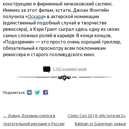
конструкцию и фирменный хичкоковский саспенс.
Именно за этот фильм, кстати, Джоан Фонтейн
получила «
Оскара
» в актерской номинации
(единственный подобный случай в творчестве
режиссера), а Кэри Грант сыграл здесь одну из своих
самых сложных ролей в карьере. В конце концов,
«Подозрение» — это просто очень хороший триллер,
обязательный к просмотру всем поклонникам
режиссера и старого голливудского кино.
3 152 комментария
Поделиться:
Навигация по записям
←
Дэвид Духовны снялся в
Comic Con 2014: «Мстители 2»,
трогательной рекламе о России
Batman vs Superman, новые