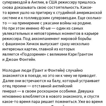
суперзвездой в Англии, в США режиссеру пришлось
снова доказывать свою состоятельность. Какое-
то время ушло на притирку к студийной американской
системе и к голливудским суперзвездам. Еще сколько-
то — на примирение с ужасами войны на родине.
Но при этом именно 40-ые — один из самых
увлекательных и неповторимых моментов в карьере
режиссера. Под аккомпанемент мировой борьбы
с фашизмом Хичкок выпускает сразу несколько
интересных картин, главной из которых
является «Подозрение» с великими Кэри Грантом
и Джоан Фонтейн.
Молодые люди (Грант и Фонтейн) случайно
знакомятся в поезде, но это ни к чему не приводит.
Далее они встречаются на балу, который устраивает
отец героини — отставной английский
генерал — в своем роскошном особняке. Девушка
мгновенно влюбляется в нового знакомого, и спустя
какое-то время пара решает пожениться. Уже во время