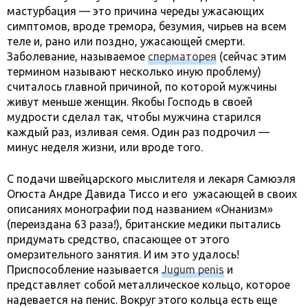
мастурбация — это причина череды ужасающих
симптомов, вроде тремора, безумия, чирьев на всем
теле и, рано или поздно, ужасающей смерти.
Заболевание, называемое
сперматорея
(сейчас этим
термином называют несколько иную проблему)
считалось главной причиной, по которой мужчины
живут меньше женщин. Якобы Господь в своей
мудрости сделал так, чтобы мужчина старился
каждый раз, изливая семя. Один раз подрочил —
минус неделя жизни, или вроде того.
С подачи швейцарского мыслителя и лекаря Самюэля
Огюста Андре Давида Тиссо и его ужасающей в своих
описаниях монографии под названием «Онанизм»
(переиздана 63 раза!), британские медики пытались
придумать средство, спасающее от этого
омерзительного занятия. И им это удалось!
Приспособление называется
Jugum penis
и
представляет собой металлическое кольцо, которое
надевается на пенис. Вокруг этого кольца есть еще