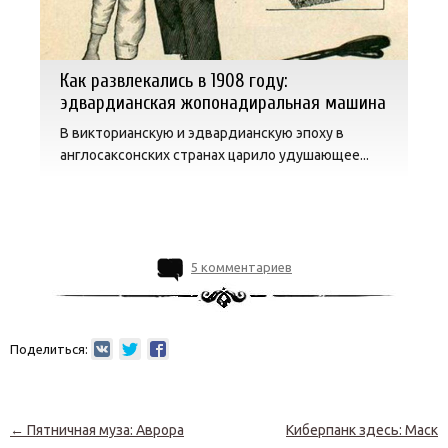
Как развлекались в 1908 году:
эдвардианская жопонадиральная машина
В викторианскую и эдвардианскую эпоху в
англосаксонских странах царило удушающее...
5 комментариев
Поделиться:
Навигация по записям
←
Пятничная муза: Аврора
Киберпанк здесь: Маск