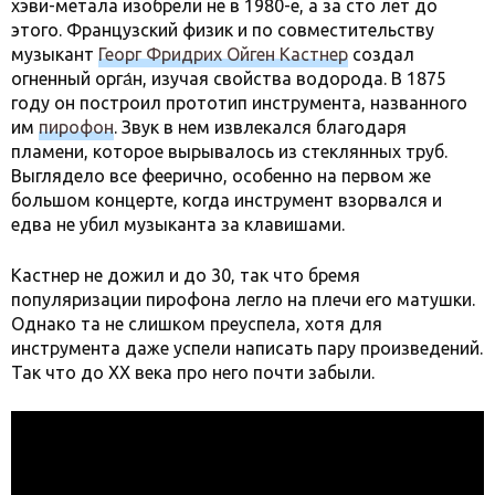
хэви-метала изобрели не в 1980-е, а за сто лет до
этого. Французский физик и по совместительству
музыкант
Георг Фридрих Ойген Кастнер
создал
огненный орга́н, изучая свойства водорода. В 1875
году он построил прототип инструмента, названного
им
пирофон
. Звук в нем извлекался благодаря
пламени, которое вырывалось из стеклянных труб.
Выглядело все феерично, особенно на первом же
большом концерте, когда инструмент взорвался и
едва не убил музыканта за клавишами.
Кастнер не дожил и до 30, так что бремя
популяризации пирофона легло на плечи его матушки.
Однако та не слишком преуспела, хотя для
инструмента даже успели написать пару произведений.
Так что до XX века про него почти забыли.