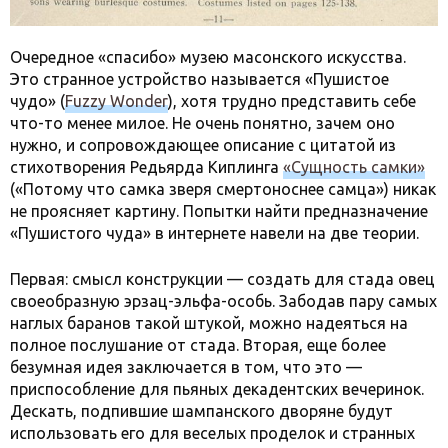
Очередное «спасибо» музею масонского искусства.
Это странное устройство называется «Пушистое
чудо» (
Fuzzy Wonder
), хотя трудно представить себе
что-то менее милое. Не очень понятно, зачем оно
нужно, и сопровождающее описание с цитатой из
стихотворения Редьярда Киплинга
«Сущность самки»
(«Потому что самка зверя смертоноснее самца») никак
не проясняет картину. Попытки найти предназначение
«Пушистого чуда» в интернете навели на две теории.
Первая: смысл конструкции — создать для стада овец
своеобразную эрзац-эльфа-особь. Забодав пару самых
наглых баранов такой штукой, можно надеяться на
полное послушание от стада. Вторая, еще более
безумная идея заключается в том, что это —
приспособление для пьяных декадентских вечеринок.
Дескать, подпившие шампанского дворяне будут
использовать его для веселых проделок и странных