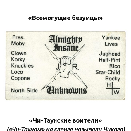
«Всемогущие безумцы»
«Чи-Таунские воители»
(«Чи-Тауном» на сленге называли Чикаго)