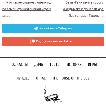
Навигация по записям
←
Что такое бирпонг: мини-гид
Батя «Гвинта» и второго
по самой лучшей пивной игре в
«Ведьмака»: фэнтези-арт
мире
Бартоломея Гавела
→
Читай нас в Telegram
Поддержи нас на Patreon
ПОДКАСТЫ
ДИЧЬ
ТЕСТЫ
ИСТОРИЯ
ИГРЫ
ЛУЧШЕЕ
О НАС
THE HOUSE OF THE DEV